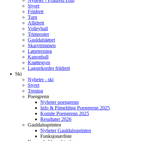
Nyheter - Friidrett/Trim
Styret
Friidrett
Turn
Allidrett
Volleyball
Trimposter
Gauldalsløpet
Skarvtrimmen
Løpetrening
Kanonball
Knøttegym
Lagsrekorder friidrett
Ski
Nyheter - ski
Styret
Trening
Poengrenn
Nyheter poengrenn
Info & Påmelding Poengrenn 2025
Komite Poengrenn 2025
Resultater 2026
Gauldalssprinten
Nyheter Gauldalssprinten
Funksjonærliste