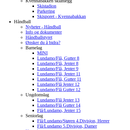
Kvennabakken skianlegg
Skistadion
Parkering
Skisporet - Kvennabakkan
Håndball
Nyheter - Håndball
Info og dokumenter
Håndballstyret
Ønsker du å bidra?
Barnelag
MINI
Lundamo/Flå, Gutter 8
Lundamo/Flå, Jenter 8
Lundamo/Flå, Jenter 9
Lundamo/Flå, Jenter 11
Lundamo/Flå, Gutter 11
Lundamo/Flå Jenter 12
Lundamo/Flå Gutter 12
Ungdomslag
Lundamo/Flå Jenter 13
Lundamo/Flå Gutter 14
Flå/Lundamo, Jenter 15
Seniorlag
Flå/Lundamo/Støren 4.Divisjon, Herrer
Flå/Lundamo 5.Divisjon, Damer