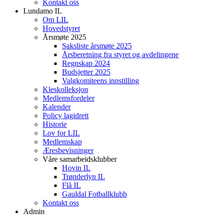
Kontakt oss
Lundamo IL
Om LIL
Hovedstyret
Årsmøte 2025
Saksliste årsmøte 2025
Årsberetning fra styret og avdelingene
Regnskap 2024
Budsjetter 2025
Valgkomiteens innstilling
Kleskolleksjon
Medlemsfordeler
Kalender
Policy lagidrett
Historie
Lov for LIL
Medlemskap
Æresbevisninger
Våre samarbeidsklubber
Hovin IL
Trønderlyn IL
Flå IL
Gauldal Fotballklubb
Kontakt oss
Admin