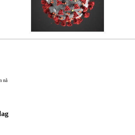
n nå
lag