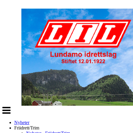
Veksle
navigasjon
Nyheter
Friidrett/Trim