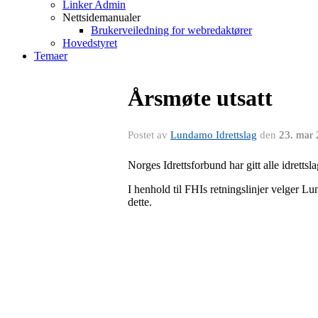
Linker Admin
Nettsidemanualer
Brukerveiledning for webredaktører
Hovedstyret
Temaer
Årsmøte utsatt
Postet av
Lundamo Idrettslag
den
23. mar
Norges Idrettsforbund har gitt alle idrettsl
I henhold til FHIs retningslinjer velger Lu
dette.