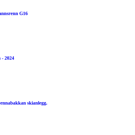
dlannsrenn G16
 - 2024
vennabakkan skianlegg.