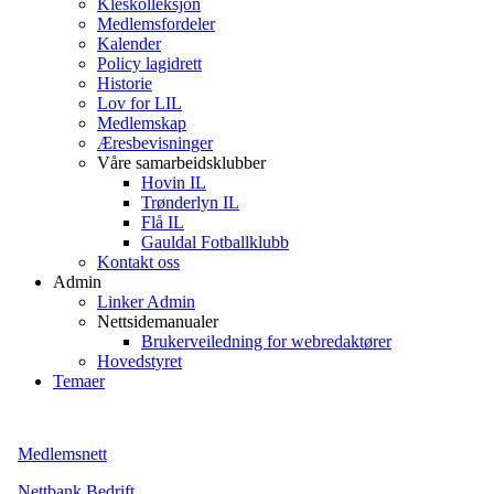
Kleskolleksjon
Medlemsfordeler
Kalender
Policy lagidrett
Historie
Lov for LIL
Medlemskap
Æresbevisninger
Våre samarbeidsklubber
Hovin IL
Trønderlyn IL
Flå IL
Gauldal Fotballklubb
Kontakt oss
Admin
Linker Admin
Nettsidemanualer
Brukerveiledning for webredaktører
Hovedstyret
Temaer
Medlemsnett
Nettbank Bedrift