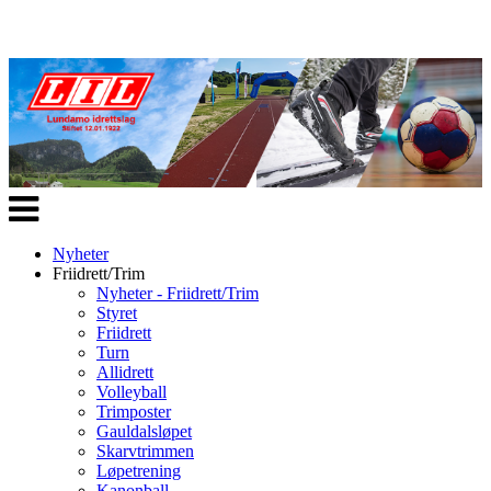
Veksle
navigasjon
Nyheter
Friidrett/Trim
Nyheter - Friidrett/Trim
Styret
Friidrett
Turn
Allidrett
Volleyball
Trimposter
Gauldalsløpet
Skarvtrimmen
Løpetrening
Kanonball