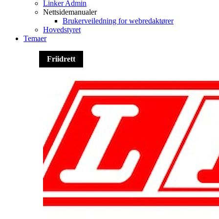
Linker Admin
Nettsidemanualer
Brukerveiledning for webredaktører
Hovedstyret
Temaer
Friidrett
Trim
Friidrett
Friidrett