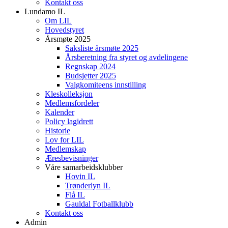
Kontakt oss
Lundamo IL
Om LIL
Hovedstyret
Årsmøte 2025
Saksliste årsmøte 2025
Årsberetning fra styret og avdelingene
Regnskap 2024
Budsjetter 2025
Valgkomiteens innstilling
Kleskolleksjon
Medlemsfordeler
Kalender
Policy lagidrett
Historie
Lov for LIL
Medlemskap
Æresbevisninger
Våre samarbeidsklubber
Hovin IL
Trønderlyn IL
Flå IL
Gauldal Fotballklubb
Kontakt oss
Admin