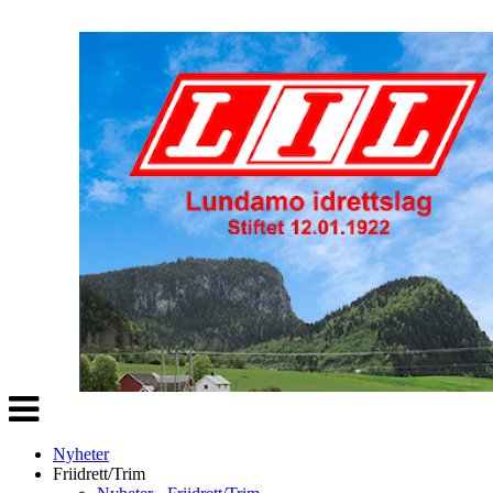
Veksle
navigasjon
Nyheter
Friidrett/Trim