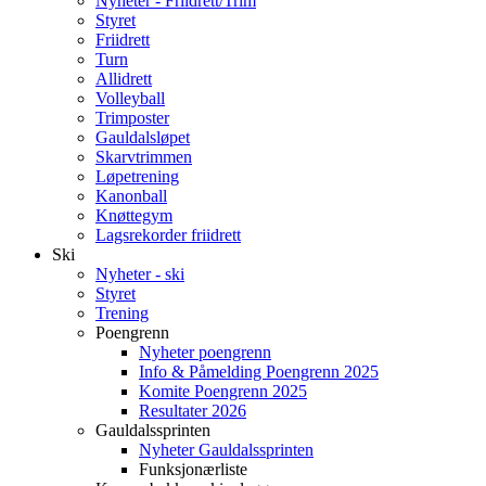
Nyheter - Friidrett/Trim
Styret
Friidrett
Turn
Allidrett
Volleyball
Trimposter
Gauldalsløpet
Skarvtrimmen
Løpetrening
Kanonball
Knøttegym
Lagsrekorder friidrett
Ski
Nyheter - ski
Styret
Trening
Poengrenn
Nyheter poengrenn
Info & Påmelding Poengrenn 2025
Komite Poengrenn 2025
Resultater 2026
Gauldalssprinten
Nyheter Gauldalssprinten
Funksjonærliste