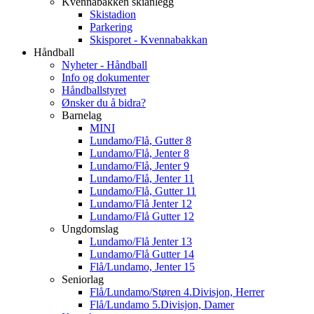
Kvennabakken skianlegg
Skistadion
Parkering
Skisporet - Kvennabakkan
Håndball
Nyheter - Håndball
Info og dokumenter
Håndballstyret
Ønsker du å bidra?
Barnelag
MINI
Lundamo/Flå, Gutter 8
Lundamo/Flå, Jenter 8
Lundamo/Flå, Jenter 9
Lundamo/Flå, Jenter 11
Lundamo/Flå, Gutter 11
Lundamo/Flå Jenter 12
Lundamo/Flå Gutter 12
Ungdomslag
Lundamo/Flå Jenter 13
Lundamo/Flå Gutter 14
Flå/Lundamo, Jenter 15
Seniorlag
Flå/Lundamo/Støren 4.Divisjon, Herrer
Flå/Lundamo 5.Divisjon, Damer