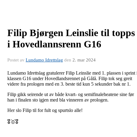
Filip Bjørgen Leinslie til topps
i Hovedlannsrenn G16
Postet av
Lundamo Idrettslag
den
2. mar 2024
Lundamo Idrettslag gratulerer Filip Leinslie med 1. plassen i sprint 
klassen G16 under Hovedlandsrennet på Gålå. Filip tok seg greit
videre fra prologen med en 3. beste tid kun 5 sekunder bak nr 1.
Filip gikk seirende ut av både kvart- og semifinaleheatene sine før
han i finalen sto igjen med bla vinneren av prologen.
Her slo Filip til for fult og spurtslo alle!
🎖️🥇🎖️