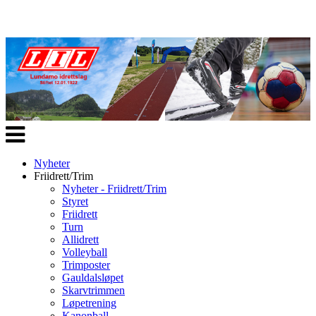
Veksle
navigasjon
Nyheter
Friidrett/Trim
Nyheter - Friidrett/Trim
Styret
Friidrett
Turn
Allidrett
Volleyball
Trimposter
Gauldalsløpet
Skarvtrimmen
Løpetrening
Kanonball