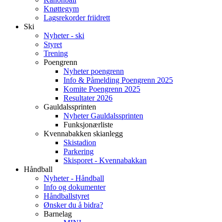
Knøttegym
Lagsrekorder friidrett
Ski
Nyheter - ski
Styret
Trening
Poengrenn
Nyheter poengrenn
Info & Påmelding Poengrenn 2025
Komite Poengrenn 2025
Resultater 2026
Gauldalssprinten
Nyheter Gauldalssprinten
Funksjonærliste
Kvennabakken skianlegg
Skistadion
Parkering
Skisporet - Kvennabakkan
Håndball
Nyheter - Håndball
Info og dokumenter
Håndballstyret
Ønsker du å bidra?
Barnelag