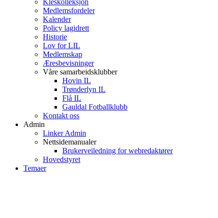
Kleskolleksjon
Medlemsfordeler
Kalender
Policy lagidrett
Historie
Lov for LIL
Medlemskap
Æresbevisninger
Våre samarbeidsklubber
Hovin IL
Trønderlyn IL
Flå IL
Gauldal Fotballklubb
Kontakt oss
Admin
Linker Admin
Nettsidemanualer
Brukerveiledning for webredaktører
Hovedstyret
Temaer