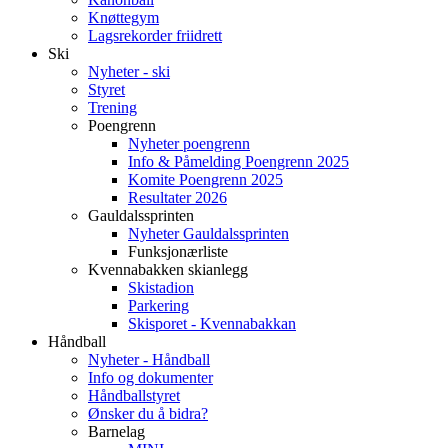
Knøttegym
Lagsrekorder friidrett
Ski
Nyheter - ski
Styret
Trening
Poengrenn
Nyheter poengrenn
Info & Påmelding Poengrenn 2025
Komite Poengrenn 2025
Resultater 2026
Gauldalssprinten
Nyheter Gauldalssprinten
Funksjonærliste
Kvennabakken skianlegg
Skistadion
Parkering
Skisporet - Kvennabakkan
Håndball
Nyheter - Håndball
Info og dokumenter
Håndballstyret
Ønsker du å bidra?
Barnelag