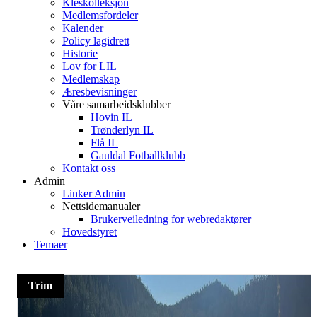
Kleskolleksjon
Medlemsfordeler
Kalender
Policy lagidrett
Historie
Lov for LIL
Medlemskap
Æresbevisninger
Våre samarbeidsklubber
Hovin IL
Trønderlyn IL
Flå IL
Gauldal Fotballklubb
Kontakt oss
Admin
Linker Admin
Nettsidemanualer
Brukerveiledning for webredaktører
Hovedstyret
Temaer
Trim