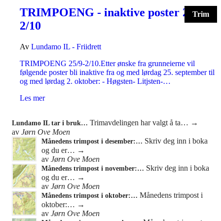
TRIMPOENG - inaktive poster 25/9-
Trim
2/10
Av
Lundamo IL - Friidrett
TRIMPOENG 25/9-2/10.Etter ønske fra grunneierne vil
følgende poster bli inaktive fra og med lørdag 25. september til
og med lørdag 2. oktober: - Høgsten- Litjsten-…
Les mer
Trimavdelingen har valgt å ta…
→
Lundamo IL tar i bruk…
av
Jørn Ove Moen
Skriv deg inn i boka
Månedens trimpost i desember:…
og du er…
→
av
Jørn Ove Moen
Skriv deg inn i boka
Månedens trimpost i november:…
og du er…
→
av
Jørn Ove Moen
Månedens trimpost i
Månedens trimpost i oktober:…
oktober:…
→
av
Jørn Ove Moen