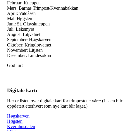
Februar: Kneppen
Mars: Barnas Trimpost/Kvennabakkan
April: Valdåsen
Mai: Høgsten
Juni: St. Olavskneppen
Juli: Leksmyra
August: Litjvatnet
September: Høgskarven
Oktober: Kringlotvatnet
November: Litjsten
Desember: Lundesokna
God tur!
Digitale kart:
Her er listen over digitale kart for trimpostene våre: (Listen blir
oppdatert etterhvert som nye kart blir laget.)
Høgskarven
Høgsten
Kvernhusdalen