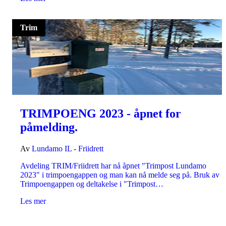
Trim
TRIMPOENG 2023 - åpnet for
påmelding.
Av
Lundamo IL - Friidrett
Avdeling TRIM/Friidrett har nå åpnet "Trimpost Lundamo
2023" i trimpoengappen og man kan nå melde seg på. Bruk av
Trimpoengappen og deltakelse i "Trimpost…
Les mer