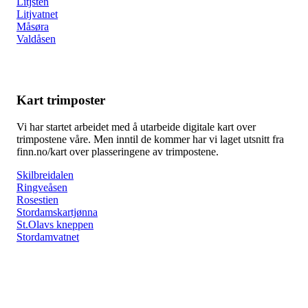
Litjsten
Litjvatnet
Måsøra
Valdåsen
Kart trimposter
Vi har startet arbeidet med å utarbeide digitale kart over
trimpostene våre. Men inntil de kommer har vi laget utsnitt fra
finn.no/kart over plasseringene av trimpostene.
Skilbreidalen
Ringveåsen
Rosestien
Stordamskartjønna
St.Olavs kneppen
Stordamvatnet