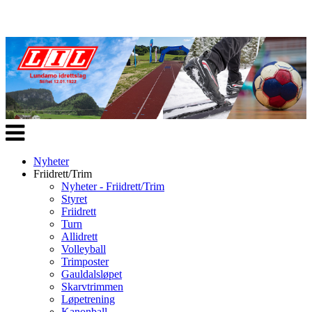
Veksle
navigasjon
Nyheter
Friidrett/Trim
Nyheter - Friidrett/Trim
Styret
Friidrett
Turn
Allidrett
Volleyball
Trimposter
Gauldalsløpet
Skarvtrimmen
Løpetrening
Kanonball