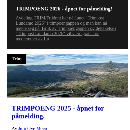
TRIMPOENG 2026 - åpnet for påmelding!
Avdeling TRIM/Friidrett har nå åpnet "Trimpost
Lundamo 2026" i trimpoengappen og man kan nå
melde seg på. Bruk av Trimpoengappen og deltakelse i
"Trimpost Lundamo 2026" vil være gratis for
medlemmer av Lu
Trim
TRIMPOENG 2025 - åpnet for
påmelding.
Av
Jørn Ove Moen