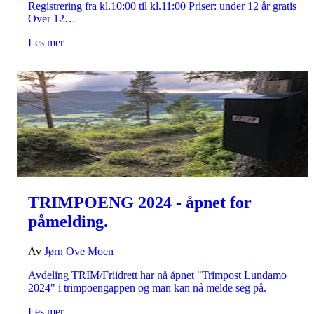
Registrering fra kl.10:00 til kl.11:00 Priser: under 12 år gratis
Over 12…
Les mer
TRIMPOENG 2024 - åpnet for
påmelding.
Av
Jørn Ove Moen
Avdeling TRIM/Friidrett har nå åpnet "Trimpost Lundamo
2024" i trimpoengappen og man kan nå melde seg på.
Les mer