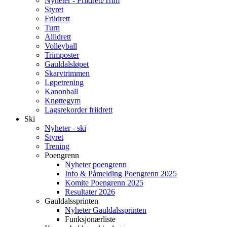
Nyheter - Friidrett/Trim
Styret
Friidrett
Turn
Allidrett
Volleyball
Trimposter
Gauldalsløpet
Skarvtrimmen
Løpetrening
Kanonball
Knøttegym
Lagsrekorder friidrett
Ski
Nyheter - ski
Styret
Trening
Poengrenn
Nyheter poengrenn
Info & Påmelding Poengrenn 2025
Komite Poengrenn 2025
Resultater 2026
Gauldalssprinten
Nyheter Gauldalssprinten
Funksjonærliste