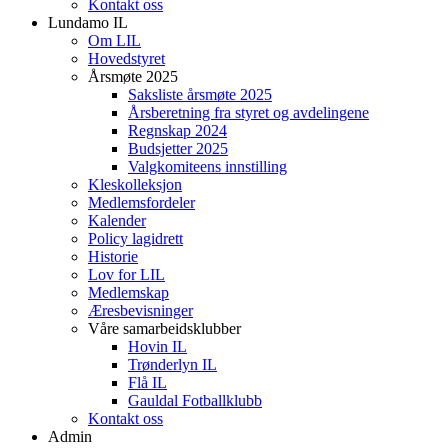
Kontakt oss
Lundamo IL
Om LIL
Hovedstyret
Årsmøte 2025
Saksliste årsmøte 2025
Årsberetning fra styret og avdelingene
Regnskap 2024
Budsjetter 2025
Valgkomiteens innstilling
Kleskolleksjon
Medlemsfordeler
Kalender
Policy lagidrett
Historie
Lov for LIL
Medlemskap
Æresbevisninger
Våre samarbeidsklubber
Hovin IL
Trønderlyn IL
Flå IL
Gauldal Fotballklubb
Kontakt oss
Admin