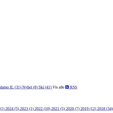
damo IL (31)
Nyhet (8)
Ski (41)
Vis alle
RSS
 (1)
2024 (5)
2023 (1)
2022 (10)
2021 (5)
2020 (7)
2019 (12)
2018 (34