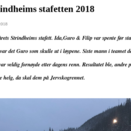
ndheims stafetten 2018
2018
ts Strindheims stafett. Ida,Guro & Filip var spente før star
r var det Guro som skulle ut i løypene. Siste mann i teamet 
r veldig fornøyde etter dagens renn. Resultatet ble, andre pl
ste helg, da skal dem på Jervskogrennet.