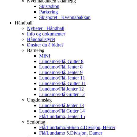
Kvennabakken skianlegg
Skistadion
Parkering
Skisporet - Kvennabakkan
Håndball
Nyheter - Håndball
Info og dokumenter
Håndballstyret
Ønsker du å bidra?
Barnelag
MINI
Lundamo/Flå, Gutter 8
Lundamo/Flå, Jenter 8
Lundamo/Flå, Jenter 9
Lundamo/Flå, Jenter 11
Lundamo/Flå, Gutter 11
Lundamo/Flå Jenter 12
Lundamo/Flå Gutter 12
Ungdomslag
Lundamo/Flå Jenter 13
Lundamo/Flå Gutter 14
Flå/Lundamo, Jenter 15
Seniorlag
Flå/Lundamo/Støren 4.Divisjon, Herrer
Flå/Lundamo 5.Divisjon, Damer