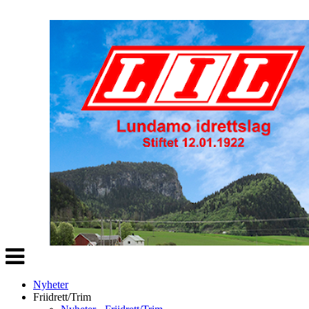
Veksle
navigasjon
Nyheter
Friidrett/Trim