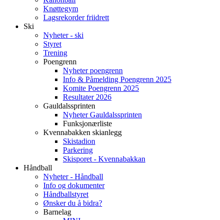
Knøttegym
Lagsrekorder friidrett
Ski
Nyheter - ski
Styret
Trening
Poengrenn
Nyheter poengrenn
Info & Påmelding Poengrenn 2025
Komite Poengrenn 2025
Resultater 2026
Gauldalssprinten
Nyheter Gauldalssprinten
Funksjonærliste
Kvennabakken skianlegg
Skistadion
Parkering
Skisporet - Kvennabakkan
Håndball
Nyheter - Håndball
Info og dokumenter
Håndballstyret
Ønsker du å bidra?
Barnelag