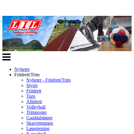
Veksle
navigasjon
Nyheter
Friidrett/Trim
Nyheter - Friidrett/Trim
Styret
Friidrett
Turn
Allidrett
Volleyball
Trimposter
Gauldalsløpet
Skarvtrimmen
Løpetrening
Kanonball