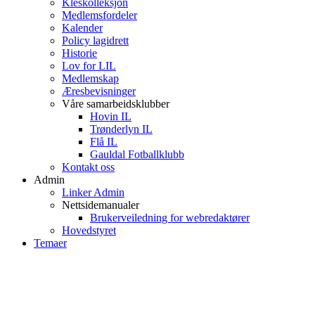
Kleskolleksjon
Medlemsfordeler
Kalender
Policy lagidrett
Historie
Lov for LIL
Medlemskap
Æresbevisninger
Våre samarbeidsklubber
Hovin IL
Trønderlyn IL
Flå IL
Gauldal Fotballklubb
Kontakt oss
Admin
Linker Admin
Nettsidemanualer
Brukerveiledning for webredaktører
Hovedstyret
Temaer