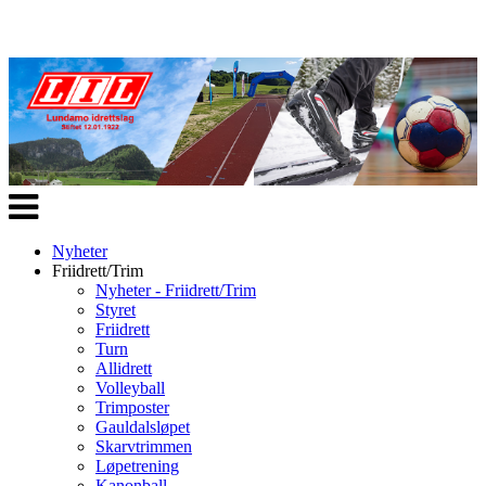
Veksle
navigasjon
Nyheter
Friidrett/Trim
Nyheter - Friidrett/Trim
Styret
Friidrett
Turn
Allidrett
Volleyball
Trimposter
Gauldalsløpet
Skarvtrimmen
Løpetrening
Kanonball