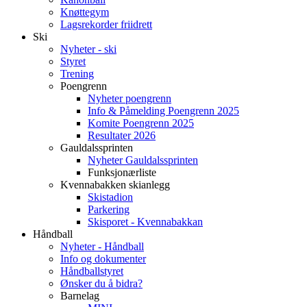
Knøttegym
Lagsrekorder friidrett
Ski
Nyheter - ski
Styret
Trening
Poengrenn
Nyheter poengrenn
Info & Påmelding Poengrenn 2025
Komite Poengrenn 2025
Resultater 2026
Gauldalssprinten
Nyheter Gauldalssprinten
Funksjonærliste
Kvennabakken skianlegg
Skistadion
Parkering
Skisporet - Kvennabakkan
Håndball
Nyheter - Håndball
Info og dokumenter
Håndballstyret
Ønsker du å bidra?
Barnelag