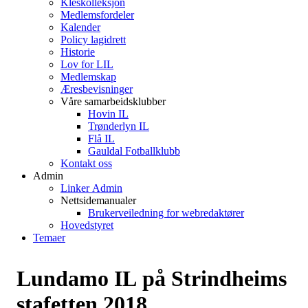
Kleskolleksjon
Medlemsfordeler
Kalender
Policy lagidrett
Historie
Lov for LIL
Medlemskap
Æresbevisninger
Våre samarbeidsklubber
Hovin IL
Trønderlyn IL
Flå IL
Gauldal Fotballklubb
Kontakt oss
Admin
Linker Admin
Nettsidemanualer
Brukerveiledning for webredaktører
Hovedstyret
Temaer
Lundamo IL på Strindheims
stafetten 2018