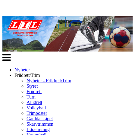
Veksle
navigasjon
Nyheter
Friidrett/Trim
Nyheter - Friidrett/Trim
Styret
Friidrett
Turn
Allidrett
Volleyball
Trimposter
Gauldalsløpet
Skarvtrimmen
Løpetrening
Kanonball