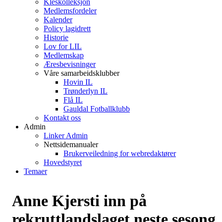
Kleskolleksjon
Medlemsfordeler
Kalender
Policy lagidrett
Historie
Lov for LIL
Medlemskap
Æresbevisninger
Våre samarbeidsklubber
Hovin IL
Trønderlyn IL
Flå IL
Gauldal Fotballklubb
Kontakt oss
Admin
Linker Admin
Nettsidemanualer
Brukerveiledning for webredaktører
Hovedstyret
Temaer
Anne Kjersti inn på
rekruttlandslaget neste sesong