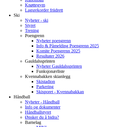
Knøttegym
Lagsrekorder friidrett
Ski
Nyheter - ski
Styret
Trening
Poengrenn
Nyheter poengrenn
Info & Påmelding Poengrenn 2025
Komite Poengrenn 2025
Resultater 2026
Gauldalssprinten
Nyheter Gauldalssprinten
Funksjonærliste
Kvennabakken skianlegg
Skistadion
Parkering
Skisporet - Kvennabakkan
Håndball
Nyheter - Håndball
Info og dokumenter
Håndballstyret
Ønsker du å bidra?
Barnelag