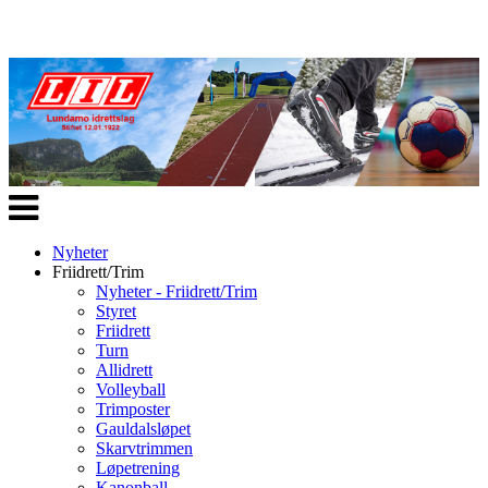
Veksle
navigasjon
Nyheter
Friidrett/Trim
Nyheter - Friidrett/Trim
Styret
Friidrett
Turn
Allidrett
Volleyball
Trimposter
Gauldalsløpet
Skarvtrimmen
Løpetrening
Kanonball