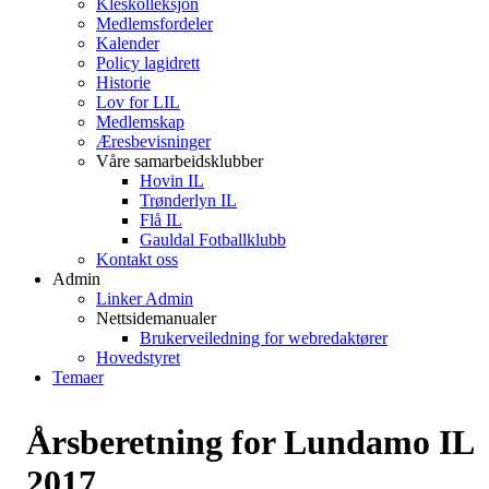
Kleskolleksjon
Medlemsfordeler
Kalender
Policy lagidrett
Historie
Lov for LIL
Medlemskap
Æresbevisninger
Våre samarbeidsklubber
Hovin IL
Trønderlyn IL
Flå IL
Gauldal Fotballklubb
Kontakt oss
Admin
Linker Admin
Nettsidemanualer
Brukerveiledning for webredaktører
Hovedstyret
Temaer
Årsberetning for Lundamo IL
2017