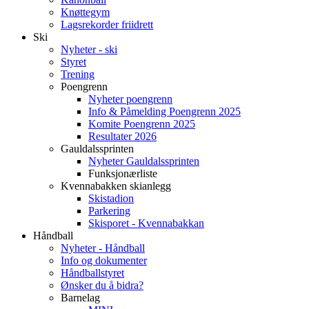
Knøttegym
Lagsrekorder friidrett
Ski
Nyheter - ski
Styret
Trening
Poengrenn
Nyheter poengrenn
Info & Påmelding Poengrenn 2025
Komite Poengrenn 2025
Resultater 2026
Gauldalssprinten
Nyheter Gauldalssprinten
Funksjonærliste
Kvennabakken skianlegg
Skistadion
Parkering
Skisporet - Kvennabakkan
Håndball
Nyheter - Håndball
Info og dokumenter
Håndballstyret
Ønsker du å bidra?
Barnelag