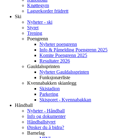
Knøttegym
Lagsrekorder friidrett
Ski
Nyheter - ski
Styret
Trening
Poengrenn
Nyheter poengrenn
Info & Påmelding Poengrenn 2025
Komite Poengrenn 2025
Resultater 2026
Gauldalssprinten
Nyheter Gauldalssprinten
Funksjonærliste
Kvennabakken skianlegg
Skistadion
Parkering
Skisporet - Kvennabakkan
Håndball
Nyheter - Håndball
Info og dokumenter
Håndballstyret
Ønsker du å bidra?
Barnelag