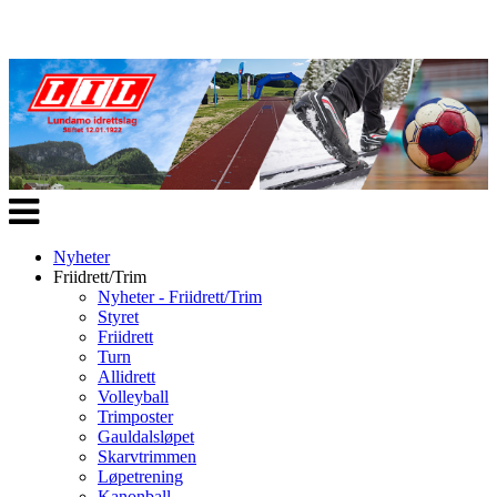
Veksle
navigasjon
Nyheter
Friidrett/Trim
Nyheter - Friidrett/Trim
Styret
Friidrett
Turn
Allidrett
Volleyball
Trimposter
Gauldalsløpet
Skarvtrimmen
Løpetrening
Kanonball