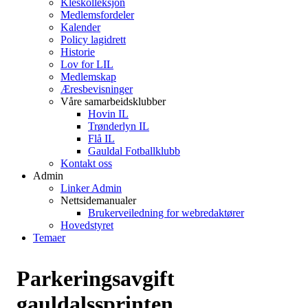
Kleskolleksjon
Medlemsfordeler
Kalender
Policy lagidrett
Historie
Lov for LIL
Medlemskap
Æresbevisninger
Våre samarbeidsklubber
Hovin IL
Trønderlyn IL
Flå IL
Gauldal Fotballklubb
Kontakt oss
Admin
Linker Admin
Nettsidemanualer
Brukerveiledning for webredaktører
Hovedstyret
Temaer
Parkeringsavgift
gauldalssprinten