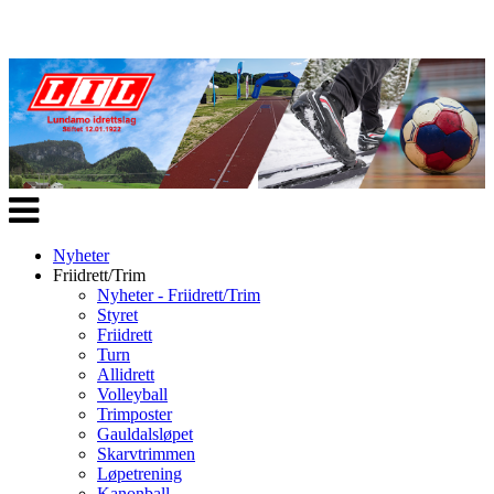
Veksle
navigasjon
Nyheter
Friidrett/Trim
Nyheter - Friidrett/Trim
Styret
Friidrett
Turn
Allidrett
Volleyball
Trimposter
Gauldalsløpet
Skarvtrimmen
Løpetrening
Kanonball