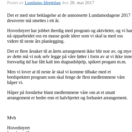
Postet av
Lundamo Idrettslag
den
28. mai 2017
Det er med stor beklagelse at de annonserte Lundamodagene 2017
dessverre må utsettes i ett år.
Hovedstyret har jobbet iherdig med program og aktviteter, og vi ha
nå opparbeidet oss en masse gode ideer som vi skal ta med oss
videre til neste års planlegging.
Det er flere årsaker til at årets arrangement ikke blir noe av, og mye
av dette må vi nok selv legge på våre føtter i form av at vi ikke inn
forsvarlig tid har fått kalt inn dugnadshjelp, spikret progam m.m.
Men vi lover at til neste år skal vi komme tilbake med et
bredspektret program som skal fenge de flest medlemmene våre
håper vi.
Håper på forståelse blant medlemmene våre om at et utsatt
arrangement er bedre enn et halvhjertet og forhastet arrangement.
Mvh
Hovedstyret