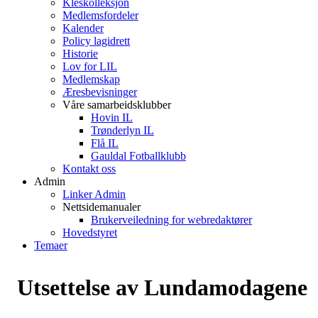
Kleskolleksjon
Medlemsfordeler
Kalender
Policy lagidrett
Historie
Lov for LIL
Medlemskap
Æresbevisninger
Våre samarbeidsklubber
Hovin IL
Trønderlyn IL
Flå IL
Gauldal Fotballklubb
Kontakt oss
Admin
Linker Admin
Nettsidemanualer
Brukerveiledning for webredaktører
Hovedstyret
Temaer
Utsettelse av Lundamodagene