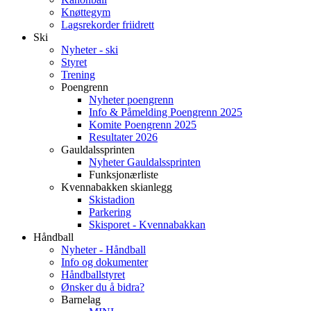
Knøttegym
Lagsrekorder friidrett
Ski
Nyheter - ski
Styret
Trening
Poengrenn
Nyheter poengrenn
Info & Påmelding Poengrenn 2025
Komite Poengrenn 2025
Resultater 2026
Gauldalssprinten
Nyheter Gauldalssprinten
Funksjonærliste
Kvennabakken skianlegg
Skistadion
Parkering
Skisporet - Kvennabakkan
Håndball
Nyheter - Håndball
Info og dokumenter
Håndballstyret
Ønsker du å bidra?
Barnelag