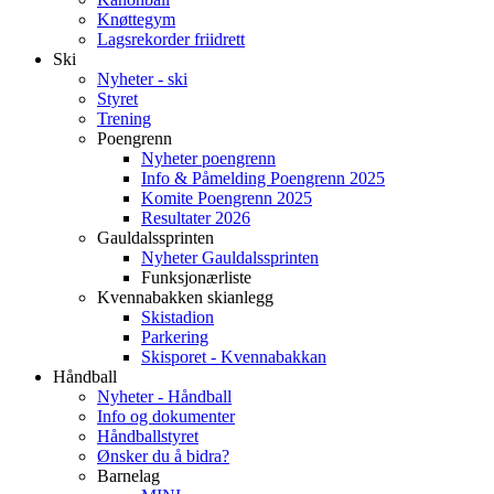
Knøttegym
Lagsrekorder friidrett
Ski
Nyheter - ski
Styret
Trening
Poengrenn
Nyheter poengrenn
Info & Påmelding Poengrenn 2025
Komite Poengrenn 2025
Resultater 2026
Gauldalssprinten
Nyheter Gauldalssprinten
Funksjonærliste
Kvennabakken skianlegg
Skistadion
Parkering
Skisporet - Kvennabakkan
Håndball
Nyheter - Håndball
Info og dokumenter
Håndballstyret
Ønsker du å bidra?
Barnelag