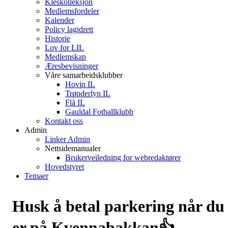
Kleskolleksjon
Medlemsfordeler
Kalender
Policy lagidrett
Historie
Lov for LIL
Medlemskap
Æresbevisninger
Våre samarbeidsklubber
Hovin IL
Trønderlyn IL
Flå IL
Gauldal Fotballklubb
Kontakt oss
Admin
Linker Admin
Nettsidemanualer
Brukerveiledning for webredaktører
Hovedstyret
Temaer
Husk å betal parkering når du
er på Kvennabakkan👍