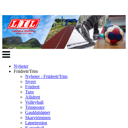
Veksle
navigasjon
Nyheter
Friidrett/Trim
Nyheter - Friidrett/Trim
Styret
Friidrett
Turn
Allidrett
Volleyball
Trimposter
Gauldalsløpet
Skarvtrimmen
Løpetrening
Kanonball