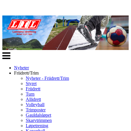
Veksle
navigasjon
Nyheter
Friidrett/Trim
Nyheter - Friidrett/Trim
Styret
Friidrett
Turn
Allidrett
Volleyball
Trimposter
Gauldalsløpet
Skarvtrimmen
Løpetrening
Kanonball