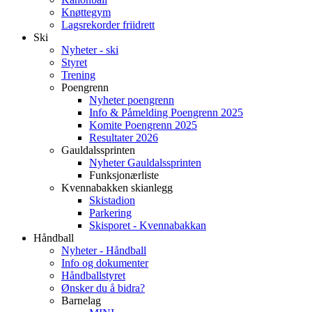
Knøttegym
Lagsrekorder friidrett
Ski
Nyheter - ski
Styret
Trening
Poengrenn
Nyheter poengrenn
Info & Påmelding Poengrenn 2025
Komite Poengrenn 2025
Resultater 2026
Gauldalssprinten
Nyheter Gauldalssprinten
Funksjonærliste
Kvennabakken skianlegg
Skistadion
Parkering
Skisporet - Kvennabakkan
Håndball
Nyheter - Håndball
Info og dokumenter
Håndballstyret
Ønsker du å bidra?
Barnelag