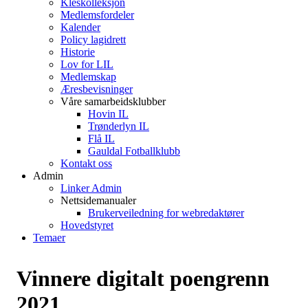
Kleskolleksjon
Medlemsfordeler
Kalender
Policy lagidrett
Historie
Lov for LIL
Medlemskap
Æresbevisninger
Våre samarbeidsklubber
Hovin IL
Trønderlyn IL
Flå IL
Gauldal Fotballklubb
Kontakt oss
Admin
Linker Admin
Nettsidemanualer
Brukerveiledning for webredaktører
Hovedstyret
Temaer
Vinnere digitalt poengrenn
2021