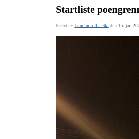
Startliste poengren
Postet av
Lundamo IL - Ski
den
15. jan 20