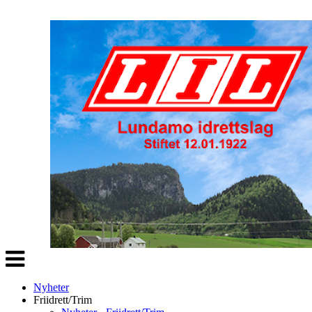
Veksle
navigasjon
Nyheter
Friidrett/Trim