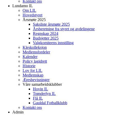
Kontakt oss
Lundamo IL
Om LIL
Hovedstyret
Årsmøte 2025
Saksliste årsmøte 2025
Årsberetning fra styret og avdelingene
Regnskap 2024
Budsjetter 2025
Valgkomiteens innstilling
Kleskolleksjon
Medlemsfordeler
Kalender
Policy lagidrett
Historie
Lov for LIL
Medlemskap
Æresbevisninger
Våre samarbeidsklubber
Hovin IL
Trønderlyn IL
Flå IL
Gauldal Fotballklubb
Kontakt oss
Admin