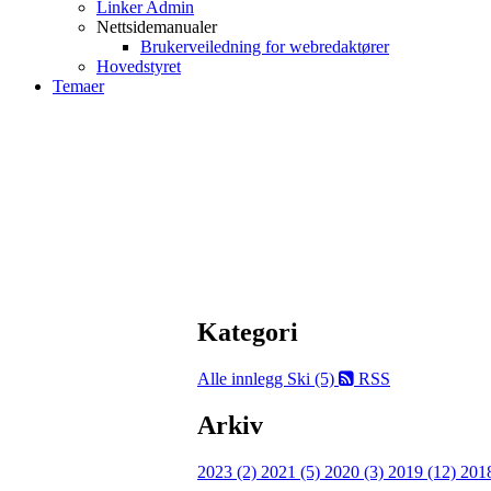
Linker Admin
Nettsidemanualer
Brukerveiledning for webredaktører
Hovedstyret
Temaer
Kategori
Alle innlegg
Ski (5)
RSS
Arkiv
2023 (2)
2021 (5)
2020 (3)
2019 (12)
201