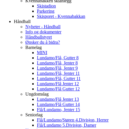
Kvennabakken skianlegg
Skistadion
Parkering
Skisporet - Kvennabakkan
Håndball
Nyheter - Håndball
Info og dokumenter
Håndballstyret
Ønsker du å bidra?
Barnelag
MINI
Lundamo/Flå, Gutter 8
Lundamo/Flå, Jenter 8
Lundamo/Flå, Jenter 9
Lundamo/Flå, Jenter 11
Lundamo/Flå, Gutter 11
Lundamo/Flå Jenter 12
Lundamo/Flå Gutter 12
Ungdomslag
Lundamo/Flå Jenter 13
Lundamo/Flå Gutter 14
Flå/Lundamo, Jenter 15
Seniorlag
Flå/Lundamo/Støren 4.Divisjon, Herrer
Flå/Lundamo 5.Divisjon, Damer