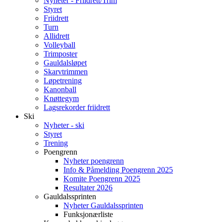
Nyheter - Friidrett/Trim
Styret
Friidrett
Turn
Allidrett
Volleyball
Trimposter
Gauldalsløpet
Skarvtrimmen
Løpetrening
Kanonball
Knøttegym
Lagsrekorder friidrett
Ski
Nyheter - ski
Styret
Trening
Poengrenn
Nyheter poengrenn
Info & Påmelding Poengrenn 2025
Komite Poengrenn 2025
Resultater 2026
Gauldalssprinten
Nyheter Gauldalssprinten
Funksjonærliste