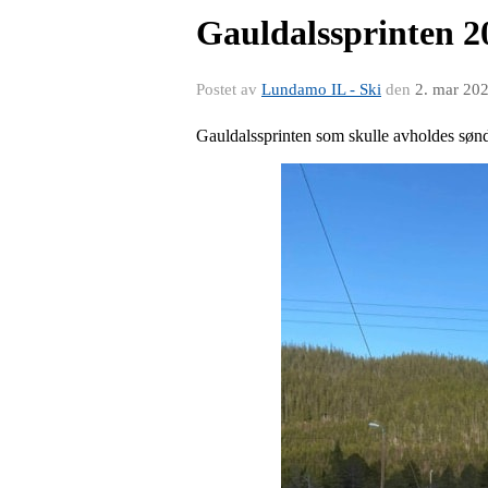
Gauldalssprinten 2
Postet av
Lundamo IL - Ski
den
2. mar 20
Gauldalssprinten som skulle avholdes søn