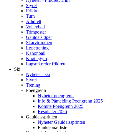
Nyheter - Friidrett/Trim
Styret
Friidrett
Turn
Allidrett
Volleyball
Trimposter
Gauldalsløpet
Skarvtrimmen
Løpetrening
Kanonball
Knøttegym
Lagsrekorder friidrett
Ski
Nyheter - ski
Styret
Trening
Poengrenn
Nyheter poengrenn
Info & Påmelding Poengrenn 2025
Komite Poengrenn 2025
Resultater 2026
Gauldalssprinten
Nyheter Gauldalssprinten
Funksjonærliste