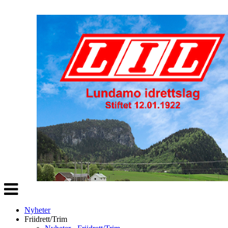
Veksle
navigasjon
Nyheter
Friidrett/Trim