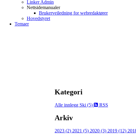
Linker Admin
Nettsidemanualer
Brukerveiledning for webredaktører
Hovedstyret
Temaer
Kategori
Alle innlegg
Ski (5)
RSS
Arkiv
2023 (2)
2021 (5)
2020 (3)
2019 (12)
201