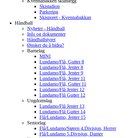
Kvennabakken skianlegg
Skistadion
Parkering
Skisporet - Kvennabakkan
Håndball
Nyheter - Håndball
Info og dokumenter
Håndballstyret
Ønsker du å bidra?
Barnelag
MINI
Lundamo/Flå, Gutter 8
Lundamo/Flå, Jenter 8
Lundamo/Flå, Jenter 9
Lundamo/Flå, Jenter 11
Lundamo/Flå, Gutter 11
Lundamo/Flå Jenter 12
Lundamo/Flå Gutter 12
Ungdomslag
Lundamo/Flå Jenter 13
Lundamo/Flå Gutter 14
Flå/Lundamo, Jenter 15
Seniorlag
Flå/Lundamo/Støren 4.Divisjon, Herrer
Flå/Lundamo 5.Divisjon, Damer