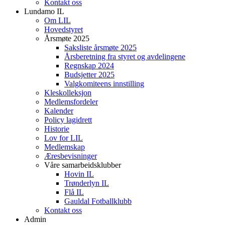
Kontakt oss
Lundamo IL
Om LIL
Hovedstyret
Årsmøte 2025
Saksliste årsmøte 2025
Årsberetning fra styret og avdelingene
Regnskap 2024
Budsjetter 2025
Valgkomiteens innstilling
Kleskolleksjon
Medlemsfordeler
Kalender
Policy lagidrett
Historie
Lov for LIL
Medlemskap
Æresbevisninger
Våre samarbeidsklubber
Hovin IL
Trønderlyn IL
Flå IL
Gauldal Fotballklubb
Kontakt oss
Admin