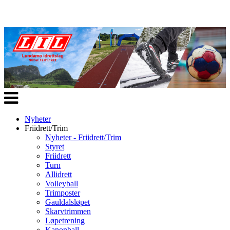
Veksle
navigasjon
Nyheter
Friidrett/Trim
Nyheter - Friidrett/Trim
Styret
Friidrett
Turn
Allidrett
Volleyball
Trimposter
Gauldalsløpet
Skarvtrimmen
Løpetrening
Kanonball