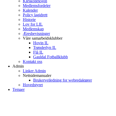
Kleskolleksjon
Medlemsfordeler
Kalender
Policy lagidrett
Historie
Lov for LIL
Medlemskap
Æresbevisninger
Våre samarbeidsklubber
Hovin IL
Trønderlyn IL
Flå IL
Gauldal Fotballklubb
Kontakt oss
Admin
Linker Admin
Nettsidemanualer
Brukerveiledning for webredaktører
Hovedstyret
Temaer