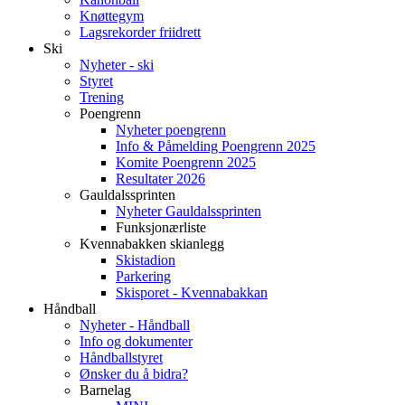
Knøttegym
Lagsrekorder friidrett
Ski
Nyheter - ski
Styret
Trening
Poengrenn
Nyheter poengrenn
Info & Påmelding Poengrenn 2025
Komite Poengrenn 2025
Resultater 2026
Gauldalssprinten
Nyheter Gauldalssprinten
Funksjonærliste
Kvennabakken skianlegg
Skistadion
Parkering
Skisporet - Kvennabakkan
Håndball
Nyheter - Håndball
Info og dokumenter
Håndballstyret
Ønsker du å bidra?
Barnelag