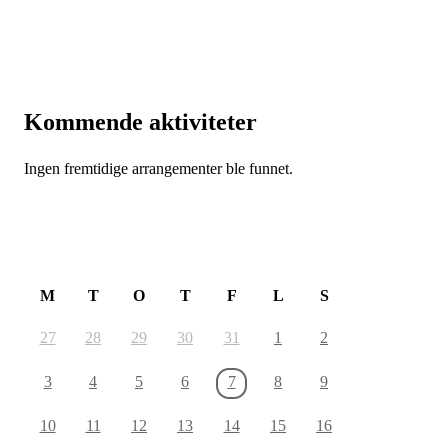
Kommende aktiviteter
Ingen fremtidige arrangementer ble funnet.
August 2026
M
T
O
T
F
L
S
27
28
29
30
31
1
2
3
4
5
6
7
8
9
10
11
12
13
14
15
16