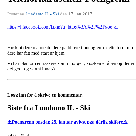
Postet av
Lundamo IL - Ski
den
17. jan 2017
https://l.facebook.com/l.php?u=https%3A%2F%2Fgoo.g...
Husk at dere må melde dere på til hvert poengrenn. dette fordi om
dere har fått med start nr hjem.
Vi har plan om en raskere start i morgen, kiosken er åpen og der er
det godt og varmt inne;-)
Logg inn for å skrive en kommentar.
Siste fra Lundamo IL - Ski
⚠️Poengrenn onsdag 25. januar avlyst pga dårlig skiføre⚠️
24.01.2023