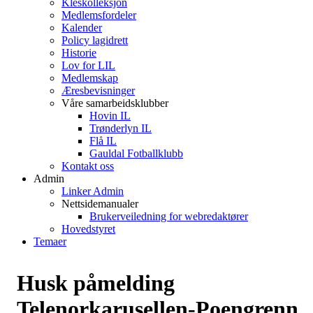
Kleskolleksjon
Medlemsfordeler
Kalender
Policy lagidrett
Historie
Lov for LIL
Medlemskap
Æresbevisninger
Våre samarbeidsklubber
Hovin IL
Trønderlyn IL
Flå IL
Gauldal Fotballklubb
Kontakt oss
Admin
Linker Admin
Nettsidemanualer
Brukerveiledning for webredaktører
Hovedstyret
Temaer
Husk påmelding
Telenorkarusellen-Poengrenn