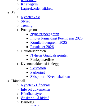
Knøttegym
Lagsrekorder friidrett
Ski
Nyheter - ski
Styret
Trening
Poengrenn
Nyheter poengrenn
Info & Påmelding Poengrenn 2025
Komite Poengrenn 2025
Resultater 2026
Gauldalssprinten
Nyheter Gauldalssprinten
Funksjonærliste
Kvennabakken skianlegg
Skistadion
Parkering
Skisporet - Kvennabakkan
Håndball
Nyheter - Håndball
Info og dokumenter
Håndballstyret
Ønsker du å bidra?
Barnelag