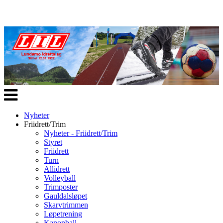
Veksle
navigasjon
Nyheter
Friidrett/Trim
Nyheter - Friidrett/Trim
Styret
Friidrett
Turn
Allidrett
Volleyball
Trimposter
Gauldalsløpet
Skarvtrimmen
Løpetrening
Kanonball