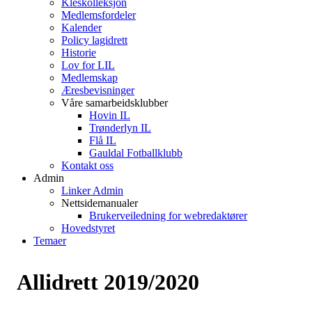
Kleskolleksjon
Medlemsfordeler
Kalender
Policy lagidrett
Historie
Lov for LIL
Medlemskap
Æresbevisninger
Våre samarbeidsklubber
Hovin IL
Trønderlyn IL
Flå IL
Gauldal Fotballklubb
Kontakt oss
Admin
Linker Admin
Nettsidemanualer
Brukerveiledning for webredaktører
Hovedstyret
Temaer
Allidrett 2019/2020