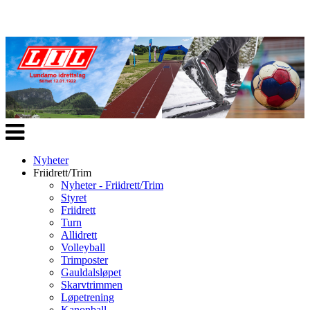
Veksle
navigasjon
Nyheter
Friidrett/Trim
Nyheter - Friidrett/Trim
Styret
Friidrett
Turn
Allidrett
Volleyball
Trimposter
Gauldalsløpet
Skarvtrimmen
Løpetrening
Kanonball