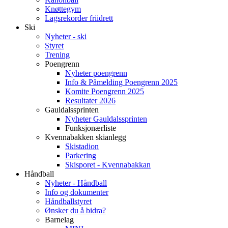
Knøttegym
Lagsrekorder friidrett
Ski
Nyheter - ski
Styret
Trening
Poengrenn
Nyheter poengrenn
Info & Påmelding Poengrenn 2025
Komite Poengrenn 2025
Resultater 2026
Gauldalssprinten
Nyheter Gauldalssprinten
Funksjonærliste
Kvennabakken skianlegg
Skistadion
Parkering
Skisporet - Kvennabakkan
Håndball
Nyheter - Håndball
Info og dokumenter
Håndballstyret
Ønsker du å bidra?
Barnelag