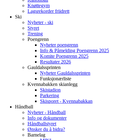
Knøttegym
Lagsrekorder friidrett
Ski
Nyheter - ski
Styret
Trening
Poengrenn
Nyheter poengrenn
Info & Påmelding Poengrenn 2025
Komite Poengrenn 2025
Resultater 2026
Gauldalssprinten
Nyheter Gauldalssprinten
Funksjonærliste
Kvennabakken skianlegg
Skistadion
Parkering
Skisporet - Kvennabakkan
Håndball
Nyheter - Håndball
Info og dokumenter
Håndballstyret
Ønsker du å bidra?
Barnelag