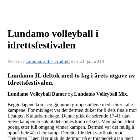
Lundamo volleyball i
idrettsfestivalen
Postet av
Lundamo IL - Friidrett
den
23. jan 2018
Lundamo IL deltok med to lag i årets utgave av
Idrettsfestivalen.
Lundamo Volleyball Damer
og
Lundamo Volleyball Mix
.
Begge lagene kom seg gjennom gruppespillene med seirer i alle
kampene. For mixlaget var det dermed duket for 8-dels finale mot
Leangen Kulturbarnehage. Denne gikk de seirende 17-41 utav.
Selve kampen er slik at det spilles kunn ett sett. Men på tid. Flest
poeng etter full omgang vinner kampen. Dermed var det mulig å
oppnå hele 41p i en kamp. Deretter ble det kvartfinale mot
Trekanten Tiger. Her gikk de derimor på et forsmedelig tap med