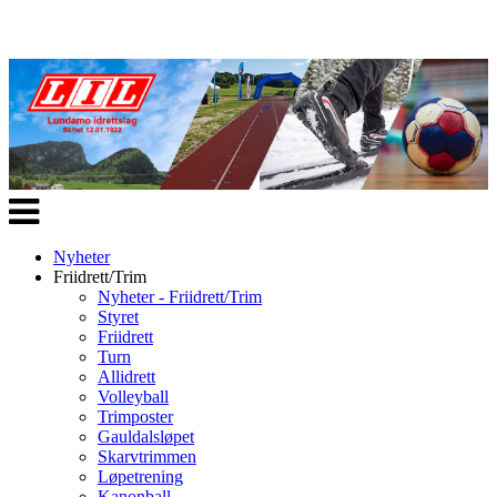
Veksle
navigasjon
Nyheter
Friidrett/Trim
Nyheter - Friidrett/Trim
Styret
Friidrett
Turn
Allidrett
Volleyball
Trimposter
Gauldalsløpet
Skarvtrimmen
Løpetrening
Kanonball