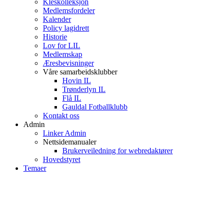
Kleskolleksjon
Medlemsfordeler
Kalender
Policy lagidrett
Historie
Lov for LIL
Medlemskap
Æresbevisninger
Våre samarbeidsklubber
Hovin IL
Trønderlyn IL
Flå IL
Gauldal Fotballklubb
Kontakt oss
Admin
Linker Admin
Nettsidemanualer
Brukerveiledning for webredaktører
Hovedstyret
Temaer