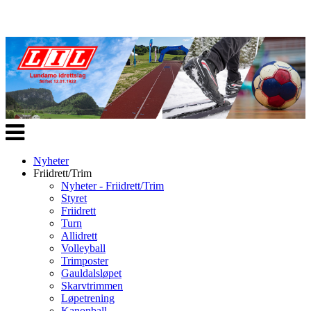
Veksle
navigasjon
Nyheter
Friidrett/Trim
Nyheter - Friidrett/Trim
Styret
Friidrett
Turn
Allidrett
Volleyball
Trimposter
Gauldalsløpet
Skarvtrimmen
Løpetrening
Kanonball