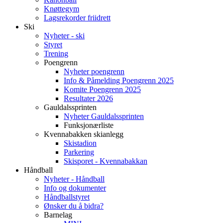
Knøttegym
Lagsrekorder friidrett
Ski
Nyheter - ski
Styret
Trening
Poengrenn
Nyheter poengrenn
Info & Påmelding Poengrenn 2025
Komite Poengrenn 2025
Resultater 2026
Gauldalssprinten
Nyheter Gauldalssprinten
Funksjonærliste
Kvennabakken skianlegg
Skistadion
Parkering
Skisporet - Kvennabakkan
Håndball
Nyheter - Håndball
Info og dokumenter
Håndballstyret
Ønsker du å bidra?
Barnelag