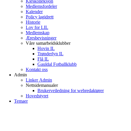
Kleskolleksjon
Medlemsfordeler
Kalender
Policy lagidrett
Historie
Lov for LIL
Medlemskap
Æresbevisninger
Våre samarbeidsklubber
Hovin IL
Trønderlyn IL
Flå IL
Gauldal Fotballklubb
Kontakt oss
Admin
Linker Admin
Nettsidemanualer
Brukerveiledning for webredaktører
Hovedstyret
Temaer