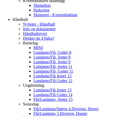
Kvennabakken skianlegg
Skistadion
Parkering
Skisporet - Kvennabakkan
Håndball
Nyheter - Håndball
Info og dokumenter
Håndballstyret
Ønsker du å bidra?
Barnelag
MINI
Lundamo/Flå, Gutter 8
Lundamo/Flå, Jenter 8
Lundamo/Flå, Jenter 9
Lundamo/Flå, Jenter 11
Lundamo/Flå, Gutter 11
Lundamo/Flå Jenter 12
Lundamo/Flå Gutter 12
Ungdomslag
Lundamo/Flå Jenter 13
Lundamo/Flå Gutter 14
Flå/Lundamo, Jenter 15
Seniorlag
Flå/Lundamo/Støren 4.Divisjon, Herrer
Flå/Lundamo 5.Divisjon, Damer