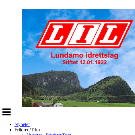
Veksle
navigasjon
Nyheter
Friidrett/Trim