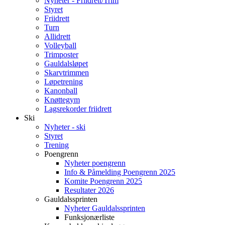
Nyheter - Friidrett/Trim
Styret
Friidrett
Turn
Allidrett
Volleyball
Trimposter
Gauldalsløpet
Skarvtrimmen
Løpetrening
Kanonball
Knøttegym
Lagsrekorder friidrett
Ski
Nyheter - ski
Styret
Trening
Poengrenn
Nyheter poengrenn
Info & Påmelding Poengrenn 2025
Komite Poengrenn 2025
Resultater 2026
Gauldalssprinten
Nyheter Gauldalssprinten
Funksjonærliste