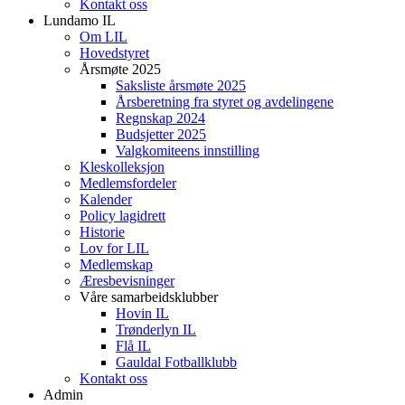
Kontakt oss
Lundamo IL
Om LIL
Hovedstyret
Årsmøte 2025
Saksliste årsmøte 2025
Årsberetning fra styret og avdelingene
Regnskap 2024
Budsjetter 2025
Valgkomiteens innstilling
Kleskolleksjon
Medlemsfordeler
Kalender
Policy lagidrett
Historie
Lov for LIL
Medlemskap
Æresbevisninger
Våre samarbeidsklubber
Hovin IL
Trønderlyn IL
Flå IL
Gauldal Fotballklubb
Kontakt oss
Admin