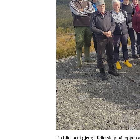
En blidspent gjeng i fellesskap på toppen