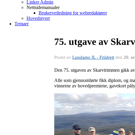
Linker Admin
Nettsidemanualer
Brukerveiledning for webredaktører
Hovedstyret
Temaer
75. utgave av Skar
Postet av
Lundamo IL - Friidrett
den
20. s
Den 75. utgaven av Skarvtrimmen gikk av s
Alle som gjennomførte fikk diplom, og man
vinnerne av hovedpremiene, gavekort påly