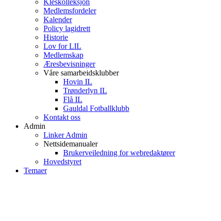
Kleskolleksjon
Medlemsfordeler
Kalender
Policy lagidrett
Historie
Lov for LIL
Medlemskap
Æresbevisninger
Våre samarbeidsklubber
Hovin IL
Trønderlyn IL
Flå IL
Gauldal Fotballklubb
Kontakt oss
Admin
Linker Admin
Nettsidemanualer
Brukerveiledning for webredaktører
Hovedstyret
Temaer