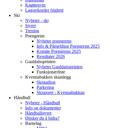
Knøttegym
Lagsrekorder friidrett
Ski
Nyheter - ski
Styret
Trening
Poengrenn
Nyheter poengrenn
Info & Påmelding Poengrenn 2025
Komite Poengrenn 2025
Resultater 2026
Gauldalssprinten
Nyheter Gauldalssprinten
Funksjonærliste
Kvennabakken skianlegg
Skistadion
Parkering
Skisporet - Kvennabakkan
Håndball
Nyheter - Håndball
Info og dokumenter
Håndballstyret
Ønsker du å bidra?
Barnelag