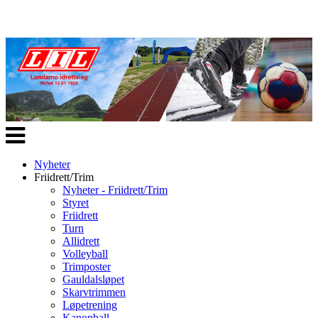
Veksle
navigasjon
Nyheter
Friidrett/Trim
Nyheter - Friidrett/Trim
Styret
Friidrett
Turn
Allidrett
Volleyball
Trimposter
Gauldalsløpet
Skarvtrimmen
Løpetrening
Kanonball