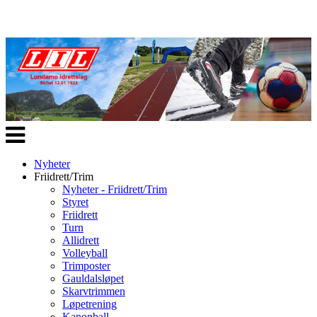
Veksle
navigasjon
Nyheter
Friidrett/Trim
Nyheter - Friidrett/Trim
Styret
Friidrett
Turn
Allidrett
Volleyball
Trimposter
Gauldalsløpet
Skarvtrimmen
Løpetrening
Kanonball