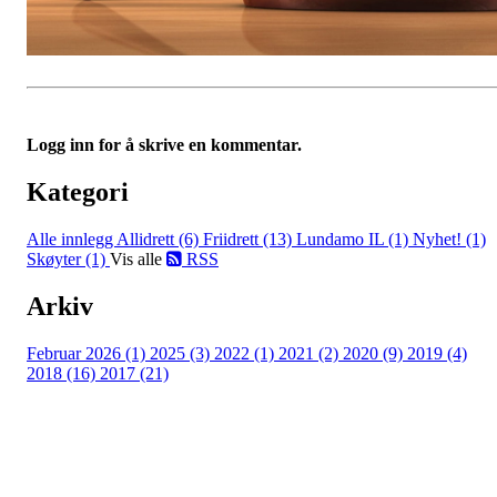
Logg inn for å skrive en kommentar.
Kategori
Alle innlegg
Allidrett (6)
Friidrett (13)
Lundamo IL (1)
Nyhet! (1)
Skøyter (1)
Vis alle
RSS
Arkiv
Februar 2026 (1)
2025 (3)
2022 (1)
2021 (2)
2020 (9)
2019 (4)
2018 (16)
2017 (21)