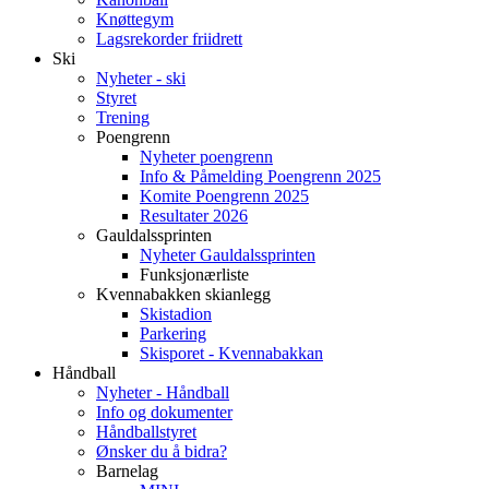
Knøttegym
Lagsrekorder friidrett
Ski
Nyheter - ski
Styret
Trening
Poengrenn
Nyheter poengrenn
Info & Påmelding Poengrenn 2025
Komite Poengrenn 2025
Resultater 2026
Gauldalssprinten
Nyheter Gauldalssprinten
Funksjonærliste
Kvennabakken skianlegg
Skistadion
Parkering
Skisporet - Kvennabakkan
Håndball
Nyheter - Håndball
Info og dokumenter
Håndballstyret
Ønsker du å bidra?
Barnelag