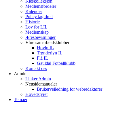
Kleskolleksjon
Medlemsfordeler
Kalender
Policy lagidrett
Historie
Lov for LIL
Medlemskap
Æresbevisninger
Våre samarbeidsklubber
Hovin IL
Trønderlyn IL
Flå IL
Gauldal Fotballklubb
Kontakt oss
Admin
Linker Admin
Nettsidemanualer
Brukerveiledning for webredaktører
Hovedstyret
Temaer