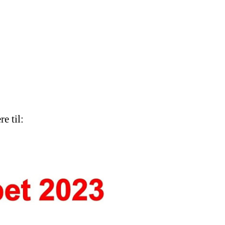
e til: