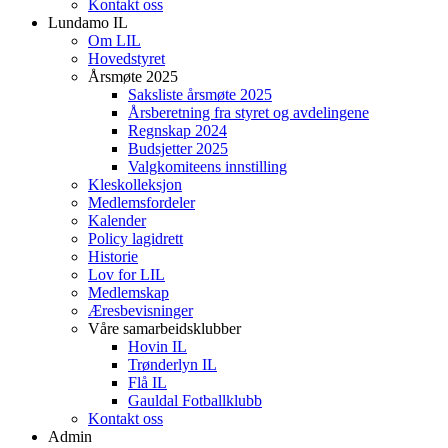
Kontakt oss
Lundamo IL
Om LIL
Hovedstyret
Årsmøte 2025
Saksliste årsmøte 2025
Årsberetning fra styret og avdelingene
Regnskap 2024
Budsjetter 2025
Valgkomiteens innstilling
Kleskolleksjon
Medlemsfordeler
Kalender
Policy lagidrett
Historie
Lov for LIL
Medlemskap
Æresbevisninger
Våre samarbeidsklubber
Hovin IL
Trønderlyn IL
Flå IL
Gauldal Fotballklubb
Kontakt oss
Admin