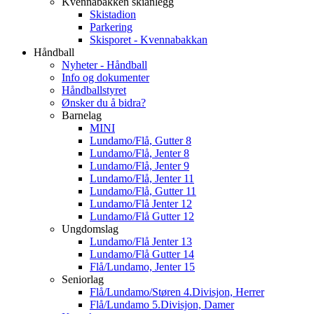
Kvennabakken skianlegg
Skistadion
Parkering
Skisporet - Kvennabakkan
Håndball
Nyheter - Håndball
Info og dokumenter
Håndballstyret
Ønsker du å bidra?
Barnelag
MINI
Lundamo/Flå, Gutter 8
Lundamo/Flå, Jenter 8
Lundamo/Flå, Jenter 9
Lundamo/Flå, Jenter 11
Lundamo/Flå, Gutter 11
Lundamo/Flå Jenter 12
Lundamo/Flå Gutter 12
Ungdomslag
Lundamo/Flå Jenter 13
Lundamo/Flå Gutter 14
Flå/Lundamo, Jenter 15
Seniorlag
Flå/Lundamo/Støren 4.Divisjon, Herrer
Flå/Lundamo 5.Divisjon, Damer