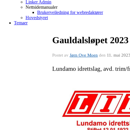
Linker Admin
Nettsidemanualer
Brukerveiledning for webredaktører
Hovedstyret
Temaer
Gauldalsløpet 2023 -
Postet av
Jørn Ove Moen
den
11. mai 202
Lundamo idrettslag, avd. trim/fri