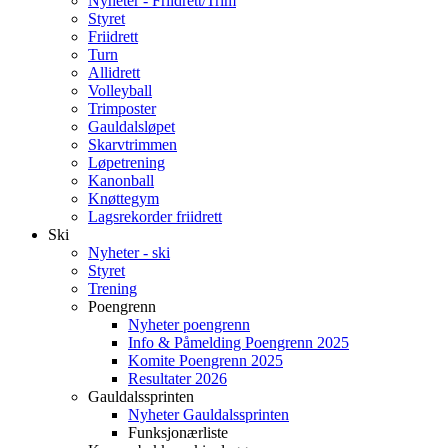
Nyheter - Friidrett/Trim
Styret
Friidrett
Turn
Allidrett
Volleyball
Trimposter
Gauldalsløpet
Skarvtrimmen
Løpetrening
Kanonball
Knøttegym
Lagsrekorder friidrett
Ski
Nyheter - ski
Styret
Trening
Poengrenn
Nyheter poengrenn
Info & Påmelding Poengrenn 2025
Komite Poengrenn 2025
Resultater 2026
Gauldalssprinten
Nyheter Gauldalssprinten
Funksjonærliste