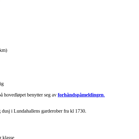
 km)
ig
 på hovedløpet benytter seg av
forhåndspåmeldingen
.
 dusj i Lundahallens garderober fra kl 1730.
r klasse