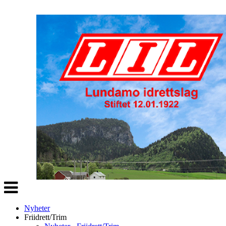
Veksle
navigasjon
Nyheter
Friidrett/Trim