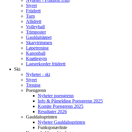
Nyheter - Friidrett/Trim
Styret
Friidrett
Turn
Allidrett
Volleyball
Trimposter
Gauldalsløpet
Skarvtrimmen
Løpetrening
Kanonball
Knøttegym
Lagsrekorder friidrett
Ski
Nyheter - ski
Styret
Trening
Poengrenn
Nyheter poengrenn
Info & Påmelding Poengrenn 2025
Komite Poengrenn 2025
Resultater 2026
Gauldalssprinten
Nyheter Gauldalssprinten
Funksjonærliste