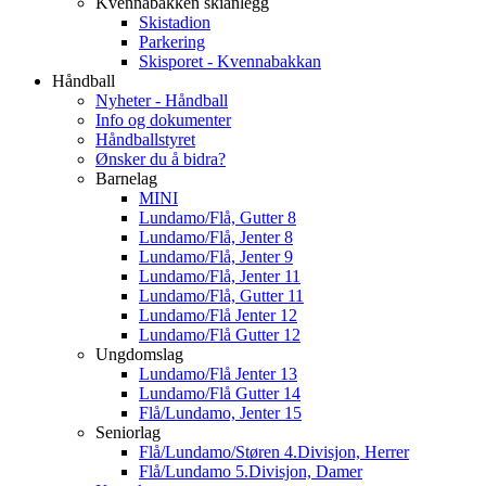
Kvennabakken skianlegg
Skistadion
Parkering
Skisporet - Kvennabakkan
Håndball
Nyheter - Håndball
Info og dokumenter
Håndballstyret
Ønsker du å bidra?
Barnelag
MINI
Lundamo/Flå, Gutter 8
Lundamo/Flå, Jenter 8
Lundamo/Flå, Jenter 9
Lundamo/Flå, Jenter 11
Lundamo/Flå, Gutter 11
Lundamo/Flå Jenter 12
Lundamo/Flå Gutter 12
Ungdomslag
Lundamo/Flå Jenter 13
Lundamo/Flå Gutter 14
Flå/Lundamo, Jenter 15
Seniorlag
Flå/Lundamo/Støren 4.Divisjon, Herrer
Flå/Lundamo 5.Divisjon, Damer