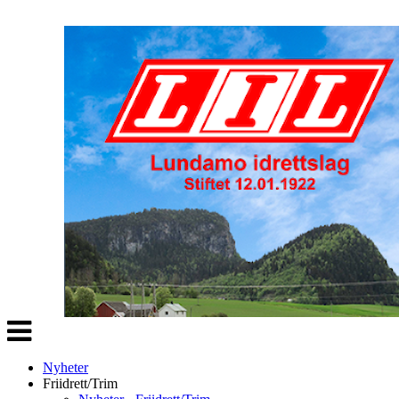
Veksle
navigasjon
Nyheter
Friidrett/Trim