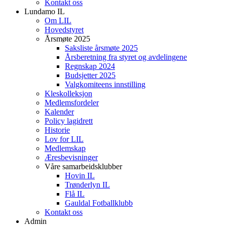
Kontakt oss
Lundamo IL
Om LIL
Hovedstyret
Årsmøte 2025
Saksliste årsmøte 2025
Årsberetning fra styret og avdelingene
Regnskap 2024
Budsjetter 2025
Valgkomiteens innstilling
Kleskolleksjon
Medlemsfordeler
Kalender
Policy lagidrett
Historie
Lov for LIL
Medlemskap
Æresbevisninger
Våre samarbeidsklubber
Hovin IL
Trønderlyn IL
Flå IL
Gauldal Fotballklubb
Kontakt oss
Admin