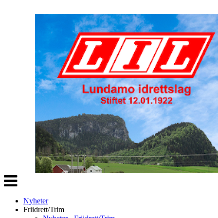
Veksle
navigasjon
Nyheter
Friidrett/Trim