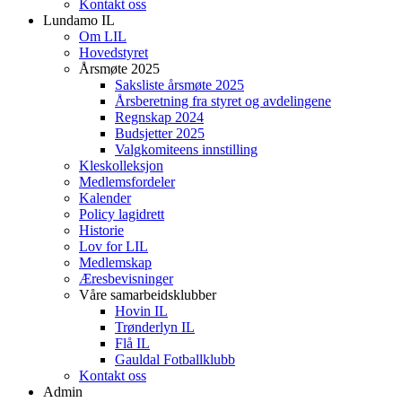
Kontakt oss
Lundamo IL
Om LIL
Hovedstyret
Årsmøte 2025
Saksliste årsmøte 2025
Årsberetning fra styret og avdelingene
Regnskap 2024
Budsjetter 2025
Valgkomiteens innstilling
Kleskolleksjon
Medlemsfordeler
Kalender
Policy lagidrett
Historie
Lov for LIL
Medlemskap
Æresbevisninger
Våre samarbeidsklubber
Hovin IL
Trønderlyn IL
Flå IL
Gauldal Fotballklubb
Kontakt oss
Admin