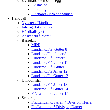
Kvennabakken skianlegg
Skistadion
Parkering
Skisporet - Kvennabakkan
Håndball
Nyheter - Håndball
Info og dokumenter
Håndballstyret
Ønsker du å bidra?
Barnelag
MINI
Lundamo/Flå, Gutter 8
Lundamo/Flå, Jenter 8
Lundamo/Flå, Jenter 9
Lundamo/Flå, Jenter 11
Lundamo/Flå, Gutter 11
Lundamo/Flå Jenter 12
Lundamo/Flå Gutter 12
Ungdomslag
Lundamo/Flå Jenter 13
Lundamo/Flå Gutter 14
Flå/Lundamo, Jenter 15
Seniorlag
Flå/Lundamo/Støren 4.Divisjon, Herrer
Flå/Lundamo 5.Divisjon, Damer