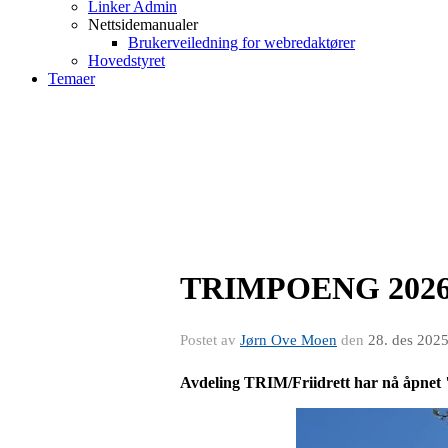
Linker Admin
Nettsidemanualer
Brukerveiledning for webredaktører
Hovedstyret
Temaer
TRIMPOENG 2026 -
Postet av
Jørn Ove Moen
den
28. des 202
Avdeling TRIM/Friidrett har nå åpnet