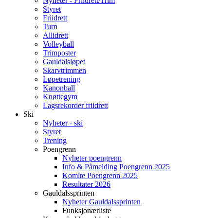
Nyheter - Friidrett/Trim
Styret
Friidrett
Turn
Allidrett
Volleyball
Trimposter
Gauldalsløpet
Skarvtrimmen
Løpetrening
Kanonball
Knøttegym
Lagsrekorder friidrett
Ski
Nyheter - ski
Styret
Trening
Poengrenn
Nyheter poengrenn
Info & Påmelding Poengrenn 2025
Komite Poengrenn 2025
Resultater 2026
Gauldalssprinten
Nyheter Gauldalssprinten
Funksjonærliste