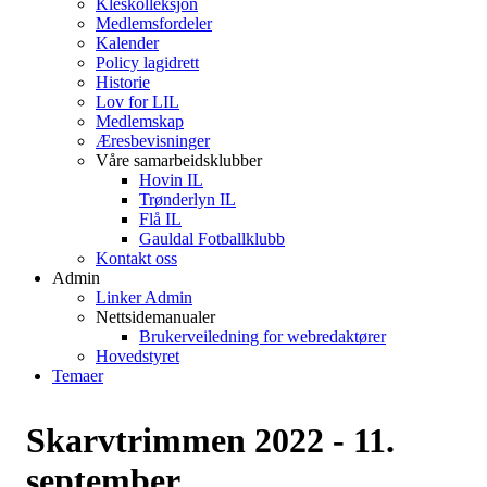
Kleskolleksjon
Medlemsfordeler
Kalender
Policy lagidrett
Historie
Lov for LIL
Medlemskap
Æresbevisninger
Våre samarbeidsklubber
Hovin IL
Trønderlyn IL
Flå IL
Gauldal Fotballklubb
Kontakt oss
Admin
Linker Admin
Nettsidemanualer
Brukerveiledning for webredaktører
Hovedstyret
Temaer
Skarvtrimmen 2022 - 11.
september