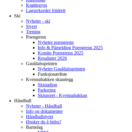
Knøttegym
Lagsrekorder friidrett
Ski
Nyheter - ski
Styret
Trening
Poengrenn
Nyheter poengrenn
Info & Påmelding Poengrenn 2025
Komite Poengrenn 2025
Resultater 2026
Gauldalssprinten
Nyheter Gauldalssprinten
Funksjonærliste
Kvennabakken skianlegg
Skistadion
Parkering
Skisporet - Kvennabakkan
Håndball
Nyheter - Håndball
Info og dokumenter
Håndballstyret
Ønsker du å bidra?
Barnelag