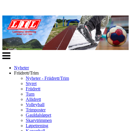
Veksle
navigasjon
Nyheter
Friidrett/Trim
Nyheter - Friidrett/Trim
Styret
Friidrett
Turn
Allidrett
Volleyball
Trimposter
Gauldalsløpet
Skarvtrimmen
Løpetrening
Kanonball