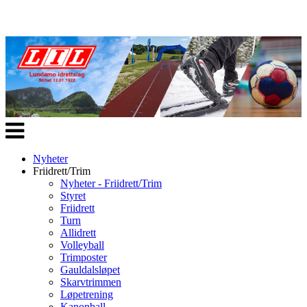
Veksle
navigasjon
Nyheter
Friidrett/Trim
Nyheter - Friidrett/Trim
Styret
Friidrett
Turn
Allidrett
Volleyball
Trimposter
Gauldalsløpet
Skarvtrimmen
Løpetrening
Kanonball