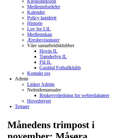
Kleskolleksjon
Medlemsfordeler
Kalender
Policy lagidrett
Historie
Lov for LIL
Medlemskap
Æresbevisninger
Våre samarbeidsklubber
Hovin IL
Trønderlyn IL
Flå IL
Gauldal Fotballklubb
Kontakt oss
Admin
Linker Admin
Nettsidemanualer
Brukerveiledning for webredaktører
Hovedstyret
Temaer
Månedens trimpost i
november: Måsøra