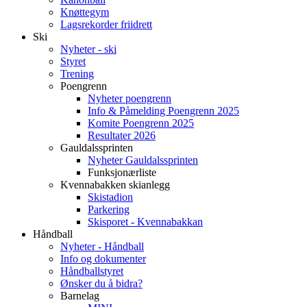
Knøttegym
Lagsrekorder friidrett
Ski
Nyheter - ski
Styret
Trening
Poengrenn
Nyheter poengrenn
Info & Påmelding Poengrenn 2025
Komite Poengrenn 2025
Resultater 2026
Gauldalssprinten
Nyheter Gauldalssprinten
Funksjonærliste
Kvennabakken skianlegg
Skistadion
Parkering
Skisporet - Kvennabakkan
Håndball
Nyheter - Håndball
Info og dokumenter
Håndballstyret
Ønsker du å bidra?
Barnelag