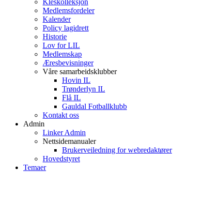
Kleskolleksjon
Medlemsfordeler
Kalender
Policy lagidrett
Historie
Lov for LIL
Medlemskap
Æresbevisninger
Våre samarbeidsklubber
Hovin IL
Trønderlyn IL
Flå IL
Gauldal Fotballklubb
Kontakt oss
Admin
Linker Admin
Nettsidemanualer
Brukerveiledning for webredaktører
Hovedstyret
Temaer