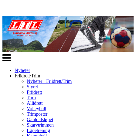
Veksle
navigasjon
Nyheter
Friidrett/Trim
Nyheter - Friidrett/Trim
Styret
Friidrett
Turn
Allidrett
Volleyball
Trimposter
Gauldalsløpet
Skarvtrimmen
Løpetrening
Kanonball