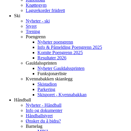
Knøttegym
Lagsrekorder friidrett
Ski
Nyheter - ski
Styret
Trening
Poengrenn
Nyheter poengrenn
Info & Påmelding Poengrenn 2025
Komite Poengrenn 2025
Resultater 2026
Gauldalssprinten
Nyheter Gauldalssprinten
Funksjonærliste
Kvennabakken skianlegg
Skistadion
Parkering
Skisporet - Kvennabakkan
Håndball
Nyheter - Håndball
Info og dokumenter
Håndballstyret
Ønsker du å bidra?
Barnelag