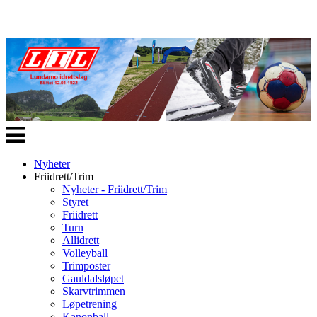
Veksle
navigasjon
Nyheter
Friidrett/Trim
Nyheter - Friidrett/Trim
Styret
Friidrett
Turn
Allidrett
Volleyball
Trimposter
Gauldalsløpet
Skarvtrimmen
Løpetrening
Kanonball