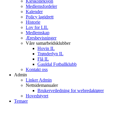
Kleskolleksjon
Medlemsfordeler
Kalender
Policy lagidrett
Historie
Lov for LIL
Medlemskap
Æresbevisninger
Våre samarbeidsklubber
Hovin IL
Trønderlyn IL
Flå IL
Gauldal Fotballklubb
Kontakt oss
Admin
Linker Admin
Nettsidemanualer
Brukerveiledning for webredaktører
Hovedstyret
Temaer