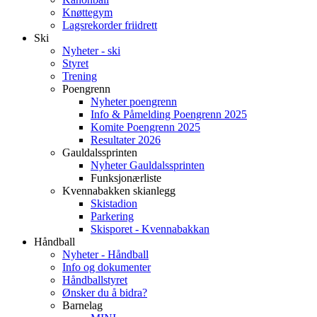
Knøttegym
Lagsrekorder friidrett
Ski
Nyheter - ski
Styret
Trening
Poengrenn
Nyheter poengrenn
Info & Påmelding Poengrenn 2025
Komite Poengrenn 2025
Resultater 2026
Gauldalssprinten
Nyheter Gauldalssprinten
Funksjonærliste
Kvennabakken skianlegg
Skistadion
Parkering
Skisporet - Kvennabakkan
Håndball
Nyheter - Håndball
Info og dokumenter
Håndballstyret
Ønsker du å bidra?
Barnelag