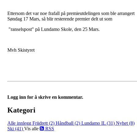
Ettersom det var noe frafall på premieutdelingen som ble arrangert
Søndag 17 Mars, så blir resterende premier delt ut som
"ranselspost" på Lundamo Skole, den 25 Mars.
Mvh Skistyret
Logg inn for å skrive en kommentar.
Kategori
Alle innlegg
Friidrett (2)
Håndball (2)
Lundamo IL (31)
Nyhet (8)
Ski (41)
Vis alle
RSS