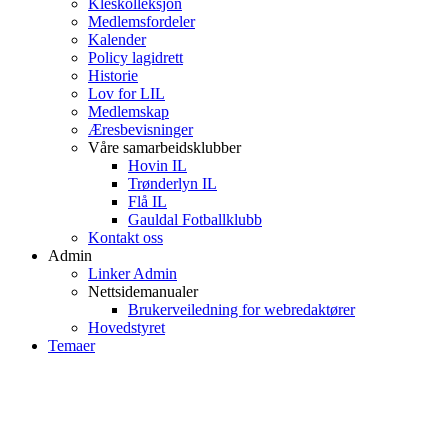
Kleskolleksjon
Medlemsfordeler
Kalender
Policy lagidrett
Historie
Lov for LIL
Medlemskap
Æresbevisninger
Våre samarbeidsklubber
Hovin IL
Trønderlyn IL
Flå IL
Gauldal Fotballklubb
Kontakt oss
Admin
Linker Admin
Nettsidemanualer
Brukerveiledning for webredaktører
Hovedstyret
Temaer