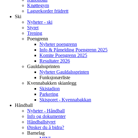
Knøttegym
Lagsrekorder friidrett
Ski
Nyheter - ski
Styret
Trening
Poengrenn
Nyheter poengrenn
Info & Påmelding Poengrenn 2025
Komite Poengrenn 2025
Resultater 2026
Gauldalssprinten
Nyheter Gauldalssprinten
Funksjonærliste
Kvennabakken skianlegg
Skistadion
Parkering
Skisporet - Kvennabakkan
Håndball
Nyheter - Håndball
Info og dokumenter
Håndballstyret
Ønsker du å bidra?
Barnelag