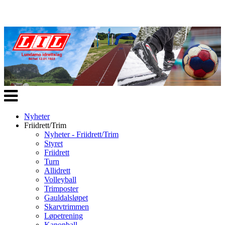
Veksle
navigasjon
Nyheter
Friidrett/Trim
Nyheter - Friidrett/Trim
Styret
Friidrett
Turn
Allidrett
Volleyball
Trimposter
Gauldalsløpet
Skarvtrimmen
Løpetrening
Kanonball