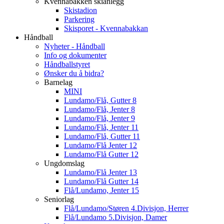
Kvennabakken skianlegg
Skistadion
Parkering
Skisporet - Kvennabakkan
Håndball
Nyheter - Håndball
Info og dokumenter
Håndballstyret
Ønsker du å bidra?
Barnelag
MINI
Lundamo/Flå, Gutter 8
Lundamo/Flå, Jenter 8
Lundamo/Flå, Jenter 9
Lundamo/Flå, Jenter 11
Lundamo/Flå, Gutter 11
Lundamo/Flå Jenter 12
Lundamo/Flå Gutter 12
Ungdomslag
Lundamo/Flå Jenter 13
Lundamo/Flå Gutter 14
Flå/Lundamo, Jenter 15
Seniorlag
Flå/Lundamo/Støren 4.Divisjon, Herrer
Flå/Lundamo 5.Divisjon, Damer