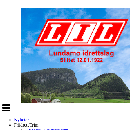
Veksle
navigasjon
Nyheter
Friidrett/Trim