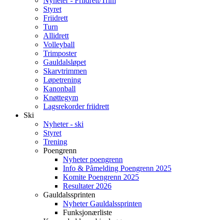
Nyheter - Friidrett/Trim
Styret
Friidrett
Turn
Allidrett
Volleyball
Trimposter
Gauldalsløpet
Skarvtrimmen
Løpetrening
Kanonball
Knøttegym
Lagsrekorder friidrett
Ski
Nyheter - ski
Styret
Trening
Poengrenn
Nyheter poengrenn
Info & Påmelding Poengrenn 2025
Komite Poengrenn 2025
Resultater 2026
Gauldalssprinten
Nyheter Gauldalssprinten
Funksjonærliste