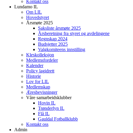
Kontakt oss
Lundamo IL
Om LIL
Hovedstyret
Årsmøte 2025
Saksliste årsmøte 2025
Årsberetning fra styret og avdelingene
Regnskap 2024
Budsjetter 2025
Valgkomiteens innstilling
Kleskolleksjon
Medlemsfordeler
Kalender
Policy lagidrett
Historie
Lov for LIL
Medlemskap
Æresbevisninger
Våre samarbeidsklubber
Hovin IL
Trønderlyn IL
Flå IL
Gauldal Fotballklubb
Kontakt oss
Admin