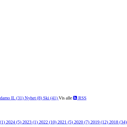
damo IL (31)
Nyhet (8)
Ski (41)
Vis alle
RSS
 (1)
2024 (5)
2023 (1)
2022 (10)
2021 (5)
2020 (7)
2019 (12)
2018 (34