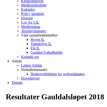
Kleskolleksjon
Medlemsfordeler
Kalender
Policy lagidrett
Historie
Lov for LIL
Medlemskap
Æresbevisninger
Våre samarbeidsklubber
Hovin IL
Trønderlyn IL
Flå IL
Gauldal Fotballklubb
Kontakt oss
Admin
Linker Admin
Nettsidemanualer
Brukerveiledning for webredaktører
Hovedstyret
Temaer
Resultater Gauldalsløpet 2018