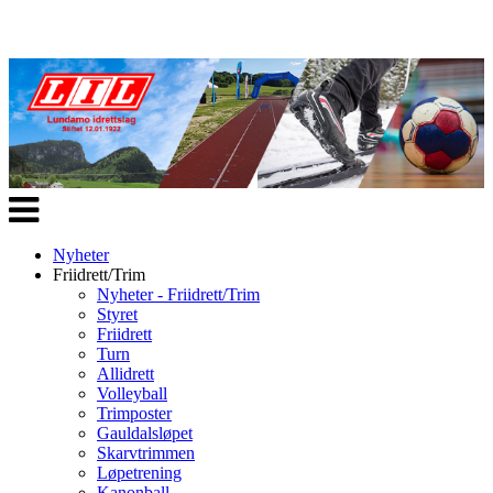
Veksle
navigasjon
Nyheter
Friidrett/Trim
Nyheter - Friidrett/Trim
Styret
Friidrett
Turn
Allidrett
Volleyball
Trimposter
Gauldalsløpet
Skarvtrimmen
Løpetrening
Kanonball