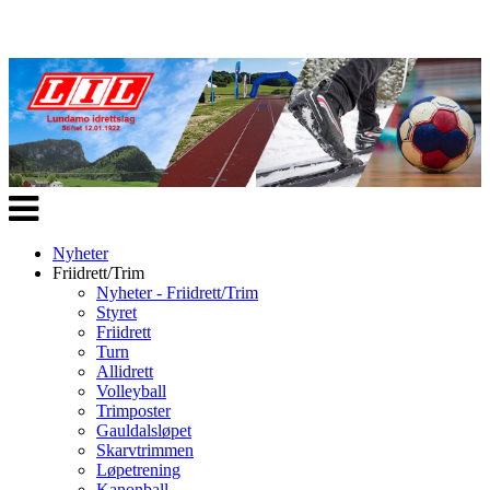
Veksle
navigasjon
Nyheter
Friidrett/Trim
Nyheter - Friidrett/Trim
Styret
Friidrett
Turn
Allidrett
Volleyball
Trimposter
Gauldalsløpet
Skarvtrimmen
Løpetrening
Kanonball