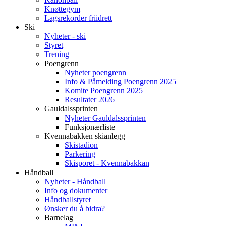
Knøttegym
Lagsrekorder friidrett
Ski
Nyheter - ski
Styret
Trening
Poengrenn
Nyheter poengrenn
Info & Påmelding Poengrenn 2025
Komite Poengrenn 2025
Resultater 2026
Gauldalssprinten
Nyheter Gauldalssprinten
Funksjonærliste
Kvennabakken skianlegg
Skistadion
Parkering
Skisporet - Kvennabakkan
Håndball
Nyheter - Håndball
Info og dokumenter
Håndballstyret
Ønsker du å bidra?
Barnelag