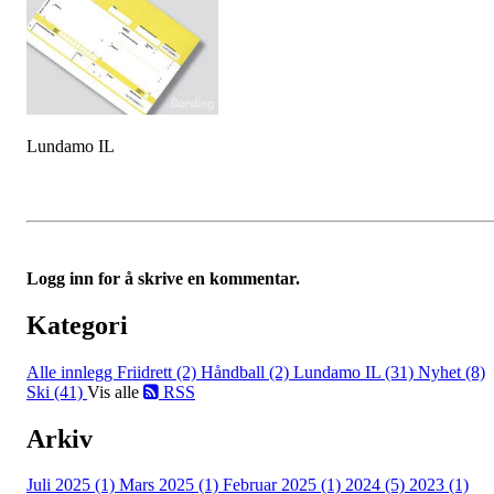
Lundamo IL
Logg inn for å skrive en kommentar.
Kategori
Alle innlegg
Friidrett (2)
Håndball (2)
Lundamo IL (31)
Nyhet (8)
Ski (41)
Vis alle
RSS
Arkiv
Juli 2025 (1)
Mars 2025 (1)
Februar 2025 (1)
2024 (5)
2023 (1)