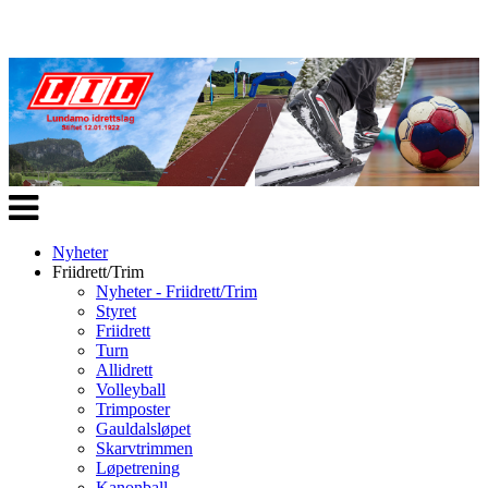
Veksle
navigasjon
Nyheter
Friidrett/Trim
Nyheter - Friidrett/Trim
Styret
Friidrett
Turn
Allidrett
Volleyball
Trimposter
Gauldalsløpet
Skarvtrimmen
Løpetrening
Kanonball