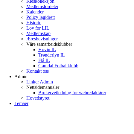
Kleskolleksjon
Medlemsfordeler
Kalender
Policy lagidrett
Historie
Lov for LIL
Medlemskap
Æresbevisninger
Våre samarbeidsklubber
Hovin IL
Trønderlyn IL
Flå IL
Gauldal Fotballklubb
Kontakt oss
Admin
Linker Admin
Nettsidemanualer
Brukerveiledning for webredaktører
Hovedstyret
Temaer