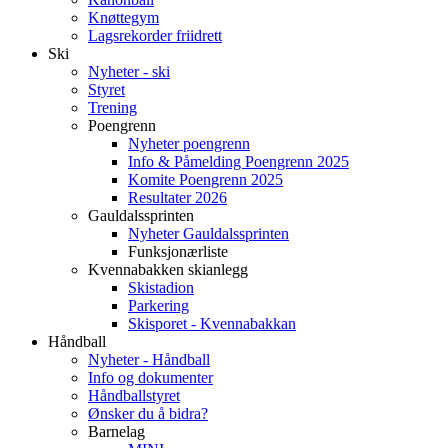
Knøttegym
Lagsrekorder friidrett
Ski
Nyheter - ski
Styret
Trening
Poengrenn
Nyheter poengrenn
Info & Påmelding Poengrenn 2025
Komite Poengrenn 2025
Resultater 2026
Gauldalssprinten
Nyheter Gauldalssprinten
Funksjonærliste
Kvennabakken skianlegg
Skistadion
Parkering
Skisporet - Kvennabakkan
Håndball
Nyheter - Håndball
Info og dokumenter
Håndballstyret
Ønsker du å bidra?
Barnelag