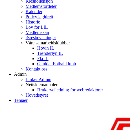
Kleskolleksjon
Medlemsfordeler
Kalender
Policy lagidrett
Historie
Lov for LIL
Medlemskap
Æresbevisninger
Våre samarbeidsklubber
Hovin IL
Trønderlyn IL
Flå IL
Gauldal Fotballklubb
Kontakt oss
Admin
Linker Admin
Nettsidemanualer
Brukerveiledning for webredaktører
Hovedstyret
Temaer