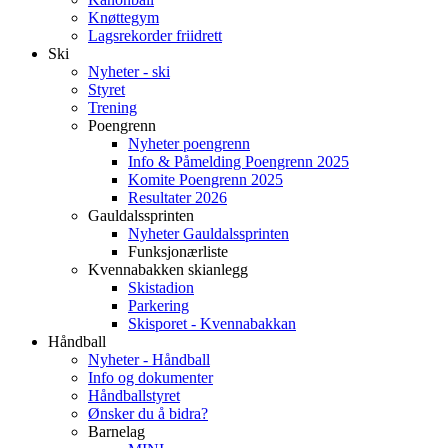
Knøttegym
Lagsrekorder friidrett
Ski
Nyheter - ski
Styret
Trening
Poengrenn
Nyheter poengrenn
Info & Påmelding Poengrenn 2025
Komite Poengrenn 2025
Resultater 2026
Gauldalssprinten
Nyheter Gauldalssprinten
Funksjonærliste
Kvennabakken skianlegg
Skistadion
Parkering
Skisporet - Kvennabakkan
Håndball
Nyheter - Håndball
Info og dokumenter
Håndballstyret
Ønsker du å bidra?
Barnelag