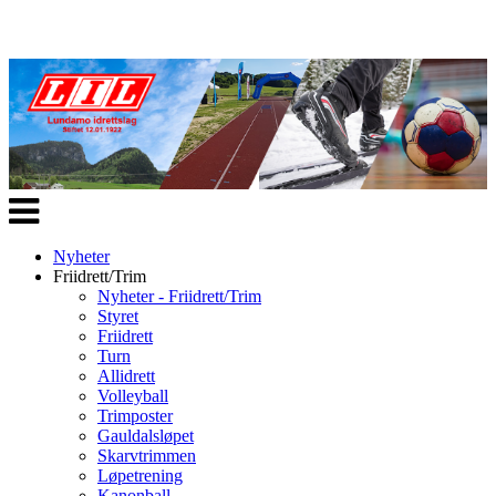
Veksle
navigasjon
Nyheter
Friidrett/Trim
Nyheter - Friidrett/Trim
Styret
Friidrett
Turn
Allidrett
Volleyball
Trimposter
Gauldalsløpet
Skarvtrimmen
Løpetrening
Kanonball