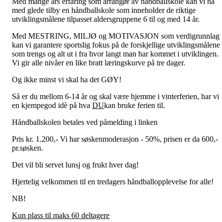
Med mange års erfaring som arrangør av håndballskole kan vi nå
med glede tilby en håndballskole som inneholder de riktige
utviklingsmålene tilpasset aldersgruppene 6 til og med 14 år.
Med MESTRING, MILJØ og MOTIVASJON som verdigrunnlag
kan vi garantere sportslig fokus på de forskjellige utviklingsmålene
som trengs og alt ut i fra hvor langt man har kommet i utviklingen.
Vi gir alle nivåer en like bratt læringskurve på tre dager.
Og ikke minst vi skal ha det GØY!
Så er du mellom 6-14 år og skal være hjemme i vinterferien, har vi
en kjempegod idè på hva
DU
kan bruke ferien til.
Håndballskolen betales ved påmelding i linken
Pris kr. 1.200,- Vi har søskenmoderasjon - 50%, prisen er da 600,-
pr.søsken.
Det vil bli servet lunsj og frukt hver dag!
Hjertelig velkommen til en tredagers håndballopplevelse for alle!
NB!
Kun plass til maks 60 deltagere