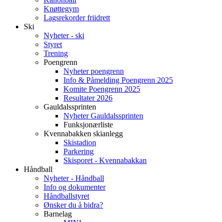
Knøttegym
Lagsrekorder friidrett
Ski
Nyheter - ski
Styret
Trening
Poengrenn
Nyheter poengrenn
Info & Påmelding Poengrenn 2025
Komite Poengrenn 2025
Resultater 2026
Gauldalssprinten
Nyheter Gauldalssprinten
Funksjonærliste
Kvennabakken skianlegg
Skistadion
Parkering
Skisporet - Kvennabakkan
Håndball
Nyheter - Håndball
Info og dokumenter
Håndballstyret
Ønsker du å bidra?
Barnelag