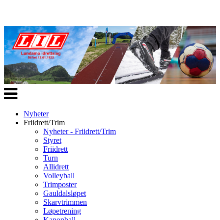
Veksle
navigasjon
Nyheter
Friidrett/Trim
Nyheter - Friidrett/Trim
Styret
Friidrett
Turn
Allidrett
Volleyball
Trimposter
Gauldalsløpet
Skarvtrimmen
Løpetrening
Kanonball