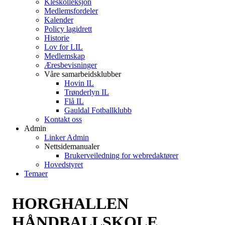
Kleskolleksjon
Medlemsfordeler
Kalender
Policy lagidrett
Historie
Lov for LIL
Medlemskap
Æresbevisninger
Våre samarbeidsklubber
Hovin IL
Trønderlyn IL
Flå IL
Gauldal Fotballklubb
Kontakt oss
Admin
Linker Admin
Nettsidemanualer
Brukerveiledning for webredaktører
Hovedstyret
Temaer
HORGHALLEN
HÅNDBALLSKOLE,