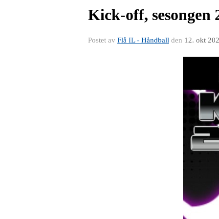
Kick-off, sesongen
Postet av
Flå IL - Håndball
den
12. okt 20