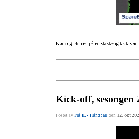
Kom og bli med på en skikkelig kick-start 
Kick-off, sesongen
Postet av
Flå IL - Håndball
den
12. okt 20