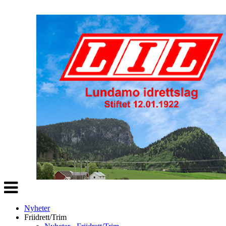
Veksle
navigasjon
Nyheter
Friidrett/Trim