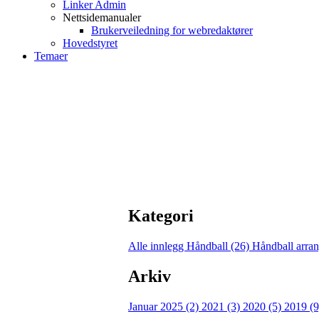
Linker Admin
Nettsidemanualer
Brukerveiledning for webredaktører
Hovedstyret
Temaer
Kategori
Alle innlegg
Håndball (26)
Håndball arra
Arkiv
Januar 2025 (2)
2021 (3)
2020 (5)
2019 (