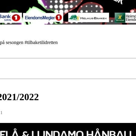
på sesongen #tilbaketilidretten
 2021/2022
21