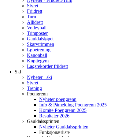
Nyheter - Friidrett/Trim
Styret
Friidrett
Turn
Allidrett
Volleyball
Trimposter
Gauldalsløpet
Skarvtrimmen
Løpetrening
Kanonball
Knøttegym
Lagsrekorder friidrett
Ski
Nyheter - ski
Styret
Trening
Poengrenn
Nyheter poengrenn
Info & Påmelding Poengrenn 2025
Komite Poengrenn 2025
Resultater 2026
Gauldalssprinten
Nyheter Gauldalssprinten
Funksjonærliste