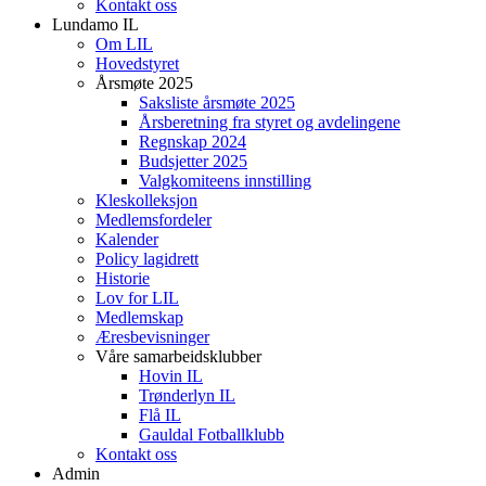
Kontakt oss
Lundamo IL
Om LIL
Hovedstyret
Årsmøte 2025
Saksliste årsmøte 2025
Årsberetning fra styret og avdelingene
Regnskap 2024
Budsjetter 2025
Valgkomiteens innstilling
Kleskolleksjon
Medlemsfordeler
Kalender
Policy lagidrett
Historie
Lov for LIL
Medlemskap
Æresbevisninger
Våre samarbeidsklubber
Hovin IL
Trønderlyn IL
Flå IL
Gauldal Fotballklubb
Kontakt oss
Admin