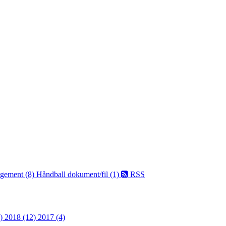
ngement (8)
Håndball dokument/fil (1)
RSS
9)
2018 (12)
2017 (4)