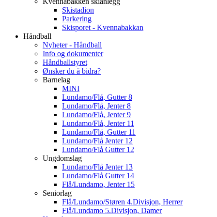
Kvennabakken skianlegg
Skistadion
Parkering
Skisporet - Kvennabakkan
Håndball
Nyheter - Håndball
Info og dokumenter
Håndballstyret
Ønsker du å bidra?
Barnelag
MINI
Lundamo/Flå, Gutter 8
Lundamo/Flå, Jenter 8
Lundamo/Flå, Jenter 9
Lundamo/Flå, Jenter 11
Lundamo/Flå, Gutter 11
Lundamo/Flå Jenter 12
Lundamo/Flå Gutter 12
Ungdomslag
Lundamo/Flå Jenter 13
Lundamo/Flå Gutter 14
Flå/Lundamo, Jenter 15
Seniorlag
Flå/Lundamo/Støren 4.Divisjon, Herrer
Flå/Lundamo 5.Divisjon, Damer