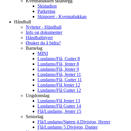
Kvennabakken skianlegg
Skistadion
Parkering
Skisporet - Kvennabakkan
Håndball
Nyheter - Håndball
Info og dokumenter
Håndballstyret
Ønsker du å bidra?
Barnelag
MINI
Lundamo/Flå, Gutter 8
Lundamo/Flå, Jenter 8
Lundamo/Flå, Jenter 9
Lundamo/Flå, Jenter 11
Lundamo/Flå, Gutter 11
Lundamo/Flå Jenter 12
Lundamo/Flå Gutter 12
Ungdomslag
Lundamo/Flå Jenter 13
Lundamo/Flå Gutter 14
Flå/Lundamo, Jenter 15
Seniorlag
Flå/Lundamo/Støren 4.Divisjon, Herrer
Flå/Lundamo 5.Divisjon, Damer