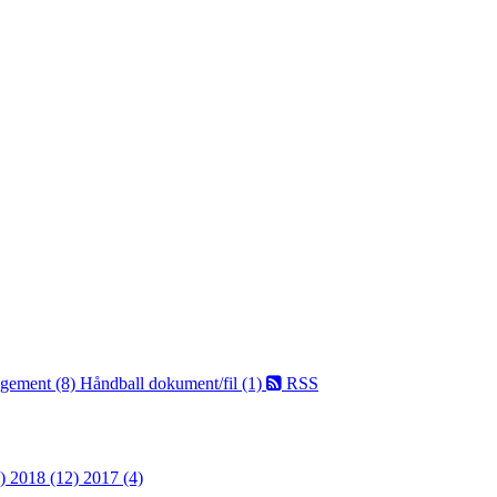
ngement (8)
Håndball dokument/fil (1)
RSS
9)
2018 (12)
2017 (4)