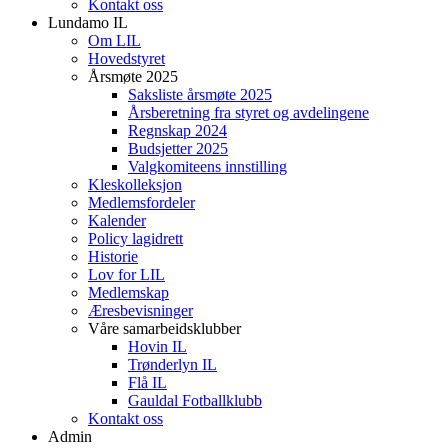
Kontakt oss
Lundamo IL
Om LIL
Hovedstyret
Årsmøte 2025
Saksliste årsmøte 2025
Årsberetning fra styret og avdelingene
Regnskap 2024
Budsjetter 2025
Valgkomiteens innstilling
Kleskolleksjon
Medlemsfordeler
Kalender
Policy lagidrett
Historie
Lov for LIL
Medlemskap
Æresbevisninger
Våre samarbeidsklubber
Hovin IL
Trønderlyn IL
Flå IL
Gauldal Fotballklubb
Kontakt oss
Admin