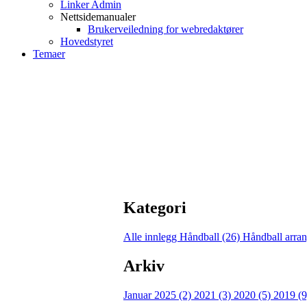
Linker Admin
Nettsidemanualer
Brukerveiledning for webredaktører
Hovedstyret
Temaer
Kategori
Alle innlegg
Håndball (26)
Håndball arra
Arkiv
Januar 2025 (2)
2021 (3)
2020 (5)
2019 (