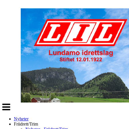
Veksle
navigasjon
Nyheter
Friidrett/Trim