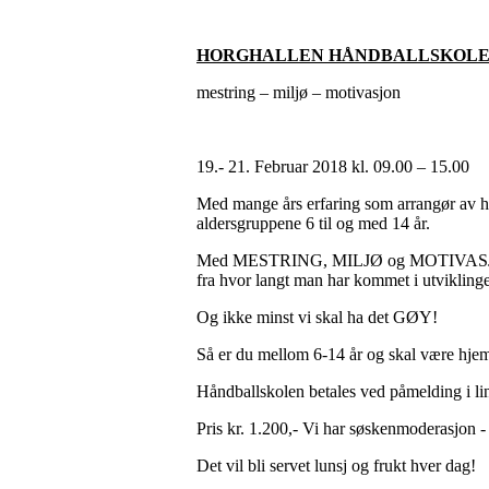
HORGHALLEN HÅNDBALLSKOL
mestring – miljø – motivasjon
19.- 21. Februar 2018 kl. 09.00 – 15.00
Med mange års erfaring som arrangør av hå
aldersgruppene 6 til og med 14 år.
Med MESTRING, MILJØ og MOTIVASJON som v
fra hvor langt man har kommet i utviklingen
Og ikke minst vi skal ha det GØY!
Så er du mellom 6-14 år og skal være hjem
Håndballskolen betales ved påmelding i li
Pris kr. 1.200,- Vi har søskenmoderasjon -
Det vil bli servet lunsj og frukt hver dag!