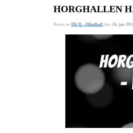
HORGHALLEN HÅ
Postet av
Flå IL - Håndball
den
16. jan 20