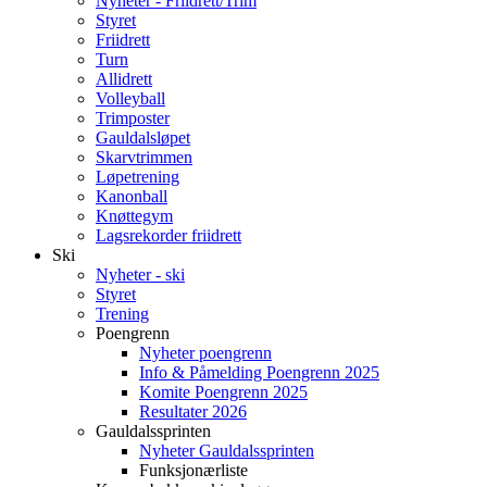
Nyheter - Friidrett/Trim
Styret
Friidrett
Turn
Allidrett
Volleyball
Trimposter
Gauldalsløpet
Skarvtrimmen
Løpetrening
Kanonball
Knøttegym
Lagsrekorder friidrett
Ski
Nyheter - ski
Styret
Trening
Poengrenn
Nyheter poengrenn
Info & Påmelding Poengrenn 2025
Komite Poengrenn 2025
Resultater 2026
Gauldalssprinten
Nyheter Gauldalssprinten
Funksjonærliste