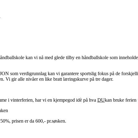
E
ndballskole kan vi nå med glede tilby en håndballskole som inneholder 
erdigrunnlag kan vi garantere sportslig fokus på de forskjellige 
. Vi gir alle nivåer en like bratt læringskurve på tre dager.
me i vinterferien, har vi en kjempegod idè på hva
DU
kan bruke ferien t
nken
 50%, prisen er da 600,- pr.søsken.