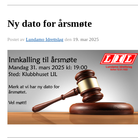
Ny dato for årsmøte
Postet av
Lundamo Idrettslag
den
19. mar 2025