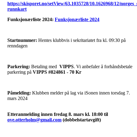
https://skisporet.no/setView/63.1035728/10.1626968/12/norges_
runnkart
Funksjonærliste 2024:
Funksjonærliste 2024
Startnummer:
Hentes klubbvis i sekritariatet fra kl. 09:30 på
renndagen
Parkering:
Betaling med
VIPPS
. Vi anbefaler å forhåndsbetale
parkering på
VIPPS #824861 - 70 Kr
Påmelding:
Klubben melder på lag via iSonen innen torsdag 7.
mars 2024
Etteranmelding innen fredag 8. mars kl. 18:00 til
ove.otterholm@gmail.com
(dobbelstartavgift)