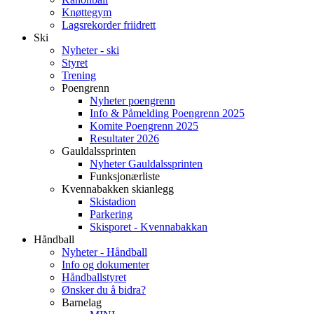
Knøttegym
Lagsrekorder friidrett
Ski
Nyheter - ski
Styret
Trening
Poengrenn
Nyheter poengrenn
Info & Påmelding Poengrenn 2025
Komite Poengrenn 2025
Resultater 2026
Gauldalssprinten
Nyheter Gauldalssprinten
Funksjonærliste
Kvennabakken skianlegg
Skistadion
Parkering
Skisporet - Kvennabakkan
Håndball
Nyheter - Håndball
Info og dokumenter
Håndballstyret
Ønsker du å bidra?
Barnelag