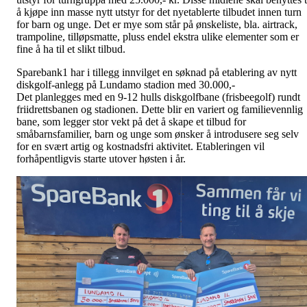
å kjøpe inn masse nytt utstyr for det nyetablerte tilbudet innen turn
for barn og unge. Det er mye som står på ønskeliste, bla. airtrack,
trampoline, tilløpsmatte, pluss endel ekstra ulike elementer som er
fine å ha til et slikt tilbud.
Sparebank1 har i tillegg innvilget en søknad på etablering av nytt
diskgolf-anlegg på Lundamo stadion med 30.000,-
Det planlegges med en 9-12 hulls diskgolfbane (frisbeegolf) rundt
friidrettsbanen og stadionen. Dette blir en variert og familievennlig
bane, som legger stor vekt på det å skape et tilbud for
småbarnsfamilier, barn og unge som ønsker å introdusere seg selv
for en svært artig og kostnadsfri aktivitet. Etableringen vil
forhåpentligvis starte utover høsten i år.