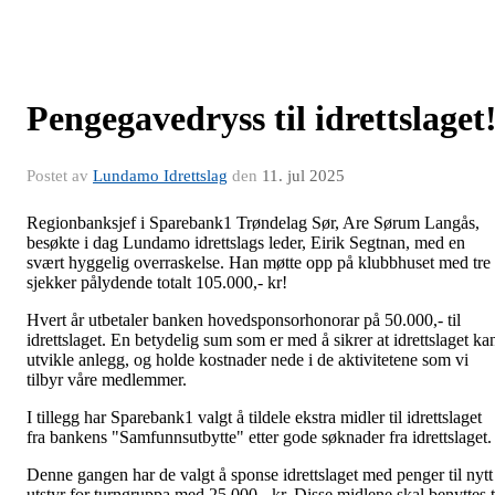
Pengegavedryss til idrettslaget
Postet av
Lundamo Idrettslag
den
11. jul 2025
Regionbanksjef i Sparebank1 Trøndelag Sør, Are Sørum Langås,
besøkte i dag Lundamo idrettslags leder, Eirik Segtnan, med en
svært hyggelig overraskelse. Han møtte opp på klubbhuset med tre
sjekker pålydende totalt 105.000,- kr!
Hvert år utbetaler banken hovedsponsorhonorar på 50.000,- til
idrettslaget. En betydelig sum som er med å sikrer at idrettslaget ka
utvikle anlegg, og holde kostnader nede i de aktivitetene som vi
tilbyr våre medlemmer.
I tillegg har Sparebank1 valgt å tildele ekstra midler til idrettslaget
fra bankens "Samfunnsutbytte" etter gode søknader fra idrettslaget.
Denne gangen har de valgt å sponse idrettslaget med penger til nytt
utstyr for turngruppa med 25.000,- kr. Disse midlene skal benyttes t