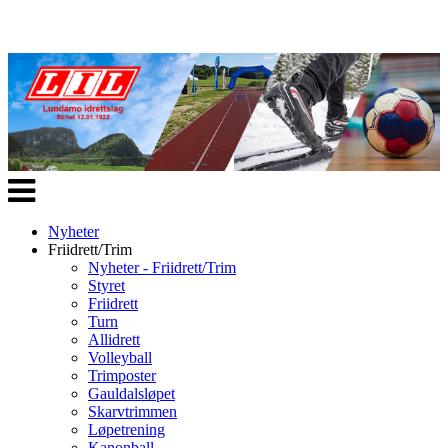
Veksle
navigasjon
Nyheter
Friidrett/Trim
Nyheter - Friidrett/Trim
Styret
Friidrett
Turn
Allidrett
Volleyball
Trimposter
Gauldalsløpet
Skarvtrimmen
Løpetrening
Kanonball