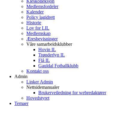
Kleskolleksjon
Medlemsfordeler
Kalender
Policy lagidrett
Historie
Lov for LIL
Medlemskap
Æresbevisninger
Våre samarbeidsklubber
Hovin IL
Trønderlyn IL
Flå IL
Gauldal Fotballklubb
Kontakt oss
Admin
Linker Admin
Nettsidemanualer
Brukerveiledning for webredaktører
Hovedstyret
Temaer