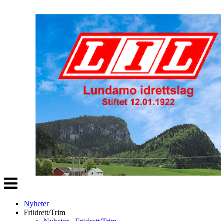
Veksle
navigasjon
Nyheter
Friidrett/Trim