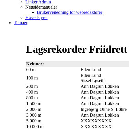
Linker Admin
Nettsidemanualer
Brukerveiledning for webredaktører
Hovedstyret
Temaer
Lagsrekorder Friidret
Kvinner:
60 m
Ellen Lund
Ellen Lund
100 m
Sissel Løseth
200 m
Ann Dagrun Løkken
400 m
Ann Dagrun Løkken
800 m
Ann Dagrun Løkken
1 500 m
Ann Dagrun Løkken
2 000 m
Ingebjørg-Oline S. Løhre
3 000 m
Ann Dagrun Løkken
5 000 m
XXXXXXXXX
10 000 m
XXXXXXXXX