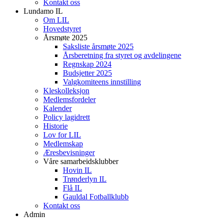
Kontakt oss
Lundamo IL
Om LIL
Hovedstyret
Årsmøte 2025
Saksliste årsmøte 2025
Årsberetning fra styret og avdelingene
Regnskap 2024
Budsjetter 2025
Valgkomiteens innstilling
Kleskolleksjon
Medlemsfordeler
Kalender
Policy lagidrett
Historie
Lov for LIL
Medlemskap
Æresbevisninger
Våre samarbeidsklubber
Hovin IL
Trønderlyn IL
Flå IL
Gauldal Fotballklubb
Kontakt oss
Admin