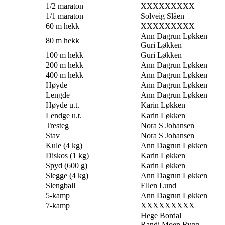
1/2 maraton
XXXXXXXXX
1/1 maraton
Solveig Slåen
60 m hekk
XXXXXXXXX
Ann Dagrun Løkken
80 m hekk
Guri Løkken
100 m hekk
Guri Løkken
200 m hekk
Ann Dagrun Løkken
400 m hekk
Ann Dagrun Løkken
Høyde
Ann Dagrun Løkken
Lengde
Ann Dagrun Løkken
Høyde u.t.
Karin Løkken
Lendge u.t.
Karin Løkken
Tresteg
Nora S Johansen
Stav
Nora S Johansen
Kule (4 kg)
Ann Dagrun Løkken
Diskos (1 kg)
Karin Løkken
Spyd (600 g)
Karin Løkken
Slegge (4 kg)
Ann Dagrun Løkken
Slengball
Ellen Lund
5-kamp
Ann Dagrun Løkken
7-kamp
XXXXXXXXX
Hege Bordal
Randi Moen Rygg