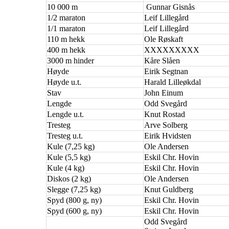
10 000 m
Gunnar Gisnås
1/2 maraton
Leif Lillegård
1/1 maraton
Leif Lillegård
110 m hekk
Ole Røskaft
400 m hekk
XXXXXXXXX
3000 m hinder
Kåre Slåen
Høyde
Eirik Segtnan
Høyde u.t.
Harald Lilleøkdal
Stav
John Einum
Lengde
Odd Svegård
Lengde u.t.
Knut Rostad
Tresteg
Arve Solberg
Tresteg u.t.
Eirik Hvidsten
Kule (7,25 kg)
Ole Andersen
Kule (5,5 kg)
Eskil Chr. Hovin
Kule (4 kg)
Eskil Chr. Hovin
Diskos (2 kg)
Ole Andersen
Slegge (7,25 kg)
Knut Guldberg
Spyd (800 g, ny)
Eskil Chr. Hovin
Spyd (600 g, ny)
Eskil Chr. Hovin
Odd Svegård