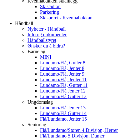
Kvennabakken skianlegg
Skistadion
Parkering
Skisporet - Kvennabakkan
Håndball
Nyheter - Håndball
Info og dokumenter
Håndballstyret
Ønsker du å bidra?
Barnelag
MINI
Lundamo/Flå, Gutter 8
Lundamo/Flå, Jenter 8
Lundamo/Flå, Jenter 9
Lundamo/Flå, Jenter 11
Lundamo/Flå, Gutter 11
Lundamo/Flå Jenter 12
Lundamo/Flå Gutter 12
Ungdomslag
Lundamo/Flå Jenter 13
Lundamo/Flå Gutter 14
Flå/Lundamo, Jenter 15
Seniorlag
Flå/Lundamo/Støren 4.Divisjon, Herrer
Flå/Lundamo 5.Divisjon, Damer