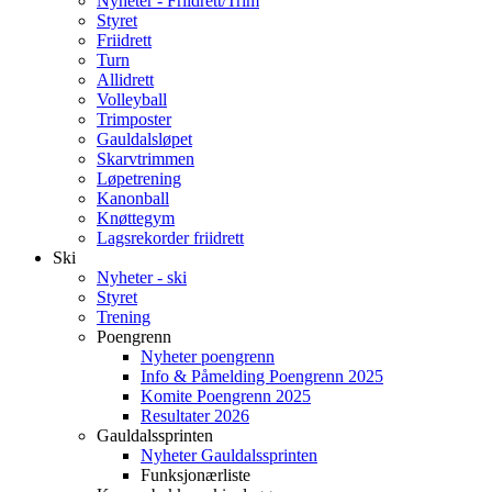
Nyheter - Friidrett/Trim
Styret
Friidrett
Turn
Allidrett
Volleyball
Trimposter
Gauldalsløpet
Skarvtrimmen
Løpetrening
Kanonball
Knøttegym
Lagsrekorder friidrett
Ski
Nyheter - ski
Styret
Trening
Poengrenn
Nyheter poengrenn
Info & Påmelding Poengrenn 2025
Komite Poengrenn 2025
Resultater 2026
Gauldalssprinten
Nyheter Gauldalssprinten
Funksjonærliste