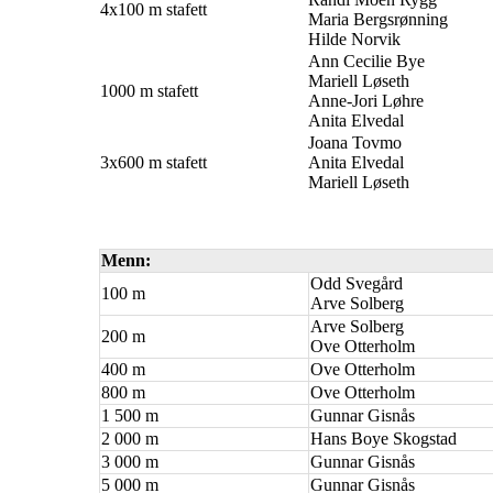
4x100 m stafett
Maria Bergsrønning
Hilde Norvik
Ann Cecilie Bye
Mariell Løseth
1000 m stafett
Anne-Jori Løhre
Anita Elvedal
Joana Tovmo
3x600 m stafett
Anita Elvedal
Mariell Løseth
Menn:
Odd Svegård
100 m
Arve Solberg
Arve Solberg
200 m
Ove Otterholm
400 m
Ove Otterholm
800 m
Ove Otterholm
1 500 m
Gunnar Gisnås
2 000 m
Hans Boye Skogstad
3 000 m
Gunnar Gisnås
5 000 m
Gunnar Gisnås