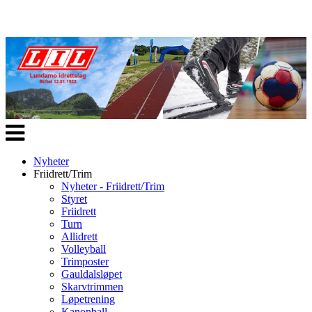
Veksle
navigasjon
Nyheter
Friidrett/Trim
Nyheter - Friidrett/Trim
Styret
Friidrett
Turn
Allidrett
Volleyball
Trimposter
Gauldalsløpet
Skarvtrimmen
Løpetrening
Kanonball