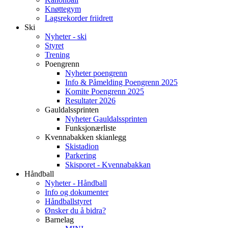
Knøttegym
Lagsrekorder friidrett
Ski
Nyheter - ski
Styret
Trening
Poengrenn
Nyheter poengrenn
Info & Påmelding Poengrenn 2025
Komite Poengrenn 2025
Resultater 2026
Gauldalssprinten
Nyheter Gauldalssprinten
Funksjonærliste
Kvennabakken skianlegg
Skistadion
Parkering
Skisporet - Kvennabakkan
Håndball
Nyheter - Håndball
Info og dokumenter
Håndballstyret
Ønsker du å bidra?
Barnelag