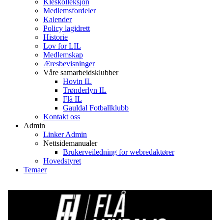
Kleskolleksjon
Medlemsfordeler
Kalender
Policy lagidrett
Historie
Lov for LIL
Medlemskap
Æresbevisninger
Våre samarbeidsklubber
Hovin IL
Trønderlyn IL
Flå IL
Gauldal Fotballklubb
Kontakt oss
Admin
Linker Admin
Nettsidemanualer
Brukerveiledning for webredaktører
Hovedstyret
Temaer