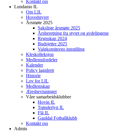
Kontakt oss
Lundamo IL
Om LIL
Hovedstyret
Årsmøte 2025
Saksliste årsmøte 2025
Årsberetning fra styret og avdelingene
Regnskap 2024
Budsjetter 2025
Valgkomiteens innstilling
Kleskolleksjon
Medlemsfordeler
Kalender
Policy lagidrett
Historie
Lov for LIL
Medlemskap
Æresbevisninger
Våre samarbeidsklubber
Hovin IL
Trønderlyn IL
Flå IL
Gauldal Fotballklubb
Kontakt oss
Admin