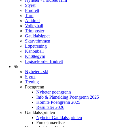
Nyheter - Friidrett/Trim
Styret
Friidrett
Turn
Allidrett
Volleyball
Trimposter
Gauldalsløpet
Skarvtrimmen
Løpetrening
Kanonball
Knøttegym
Lagsrekorder friidrett
Ski
Nyheter - ski
Styret
Trening
Poengrenn
Nyheter poengrenn
Info & Påmelding Poengrenn 2025
Komite Poengrenn 2025
Resultater 2026
Gauldalssprinten
Nyheter Gauldalssprinten
Funksjonærliste