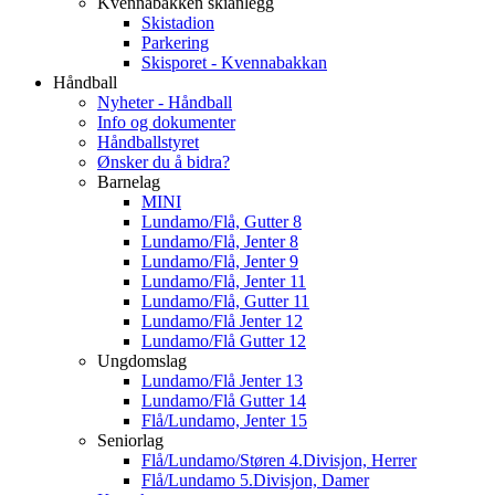
Kvennabakken skianlegg
Skistadion
Parkering
Skisporet - Kvennabakkan
Håndball
Nyheter - Håndball
Info og dokumenter
Håndballstyret
Ønsker du å bidra?
Barnelag
MINI
Lundamo/Flå, Gutter 8
Lundamo/Flå, Jenter 8
Lundamo/Flå, Jenter 9
Lundamo/Flå, Jenter 11
Lundamo/Flå, Gutter 11
Lundamo/Flå Jenter 12
Lundamo/Flå Gutter 12
Ungdomslag
Lundamo/Flå Jenter 13
Lundamo/Flå Gutter 14
Flå/Lundamo, Jenter 15
Seniorlag
Flå/Lundamo/Støren 4.Divisjon, Herrer
Flå/Lundamo 5.Divisjon, Damer