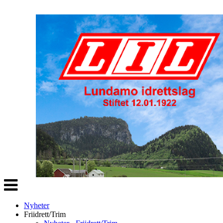
Veksle
navigasjon
Nyheter
Friidrett/Trim