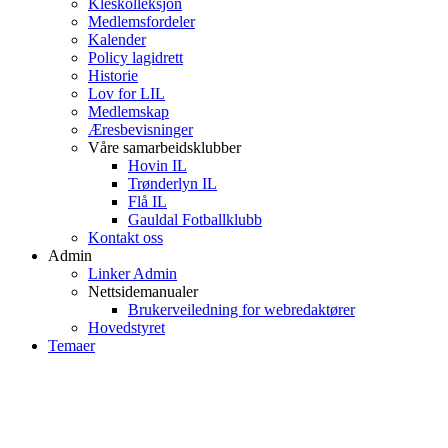
Kleskolleksjon
Medlemsfordeler
Kalender
Policy lagidrett
Historie
Lov for LIL
Medlemskap
Æresbevisninger
Våre samarbeidsklubber
Hovin IL
Trønderlyn IL
Flå IL
Gauldal Fotballklubb
Kontakt oss
Admin
Linker Admin
Nettsidemanualer
Brukerveiledning for webredaktører
Hovedstyret
Temaer