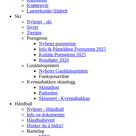
Knøttegym
Lagsrekorder friidrett
Ski
Nyheter - ski
Styret
Trening
Poengrenn
Nyheter poengrenn
Info & Påmelding Poengrenn 2025
Komite Poengrenn 2025
Resultater 2026
Gauldalssprinten
Nyheter Gauldalssprinten
Funksjonærliste
Kvennabakken skianlegg
Skistadion
Parkering
Skisporet - Kvennabakkan
Håndball
Nyheter - Håndball
Info og dokumenter
Håndballstyret
Ønsker du å bidra?
Barnelag