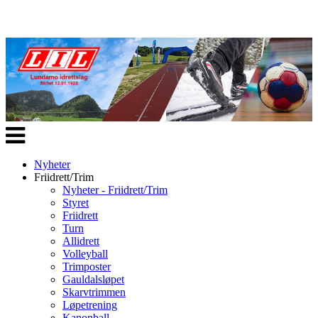
Veksle
navigasjon
Nyheter
Friidrett/Trim
Nyheter - Friidrett/Trim
Styret
Friidrett
Turn
Allidrett
Volleyball
Trimposter
Gauldalsløpet
Skarvtrimmen
Løpetrening
Kanonball