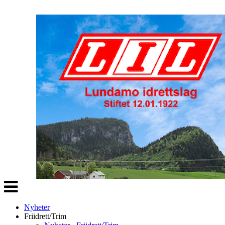
Veksle
navigasjon
Nyheter
Friidrett/Trim