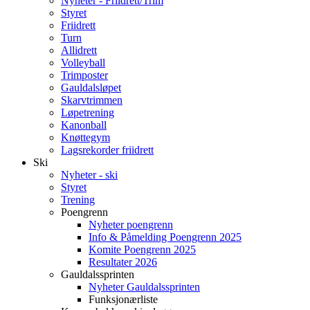
Nyheter - Friidrett/Trim
Styret
Friidrett
Turn
Allidrett
Volleyball
Trimposter
Gauldalsløpet
Skarvtrimmen
Løpetrening
Kanonball
Knøttegym
Lagsrekorder friidrett
Ski
Nyheter - ski
Styret
Trening
Poengrenn
Nyheter poengrenn
Info & Påmelding Poengrenn 2025
Komite Poengrenn 2025
Resultater 2026
Gauldalssprinten
Nyheter Gauldalssprinten
Funksjonærliste