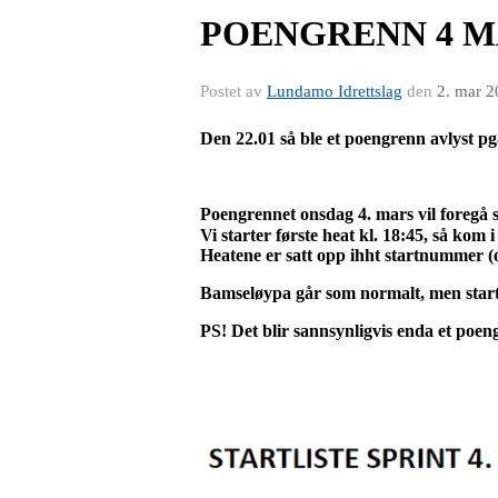
POENGRENN 4 MA
Postet av
Lundamo Idrettslag
den
2. mar 
Den 22.01 så ble et poengrenn avlyst p
Poengrennet onsdag 4. mars vil foregå s
Vi starter første heat kl. 18:45, så kom 
Heatene er satt opp ihht startnummer (og
Bamseløypa går som normalt, men starter 
PS! Det blir sannsynligvis enda et poe