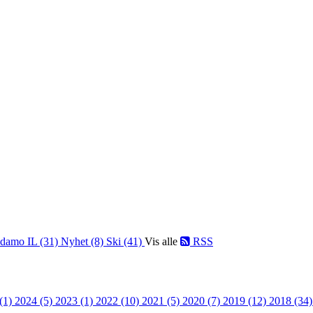
damo IL (31)
Nyhet (8)
Ski (41)
Vis alle
RSS
 (1)
2024 (5)
2023 (1)
2022 (10)
2021 (5)
2020 (7)
2019 (12)
2018 (34