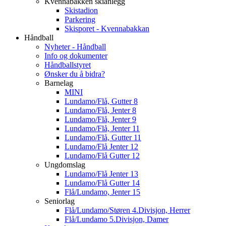
Kvennabakken skianlegg
Skistadion
Parkering
Skisporet - Kvennabakkan
Håndball
Nyheter - Håndball
Info og dokumenter
Håndballstyret
Ønsker du å bidra?
Barnelag
MINI
Lundamo/Flå, Gutter 8
Lundamo/Flå, Jenter 8
Lundamo/Flå, Jenter 9
Lundamo/Flå, Jenter 11
Lundamo/Flå, Gutter 11
Lundamo/Flå Jenter 12
Lundamo/Flå Gutter 12
Ungdomslag
Lundamo/Flå Jenter 13
Lundamo/Flå Gutter 14
Flå/Lundamo, Jenter 15
Seniorlag
Flå/Lundamo/Støren 4.Divisjon, Herrer
Flå/Lundamo 5.Divisjon, Damer