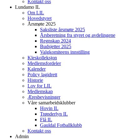
Kontakt oss
Lundamo IL
Om LIL
Hovedstyret
Årsmøte 2025
Saksliste årsmøte 2025
Årsberetning fra styret og avdelingene
Regnskap 2024
Budsjetter 2025
Valgkomiteens innstilling
Kleskolleksjon
Medlemsfordeler
Kalender
Policy lagidrett
Historie
Lov for LIL
Medlemskap
Æresbevisninger
Våre samarbeidsklubber
Hovin IL
Trønderlyn IL
Flå IL
Gauldal Fotballklubb
Kontakt oss
Admin