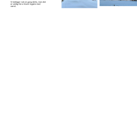
INFO til alle
poengrenndeltakere på
Kvennabakkan skianlegg.
Postet av
Lundamo Idrettslag
den
24. jan 2024