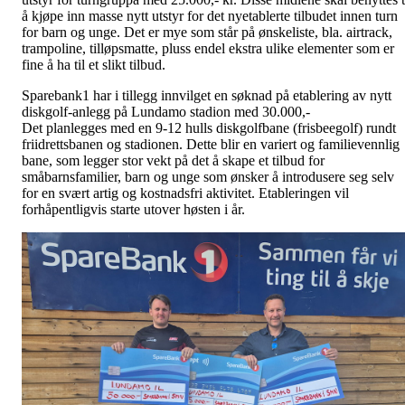
å kjøpe inn masse nytt utstyr for det nyetablerte tilbudet innen turn
for barn og unge. Det er mye som står på ønskeliste, bla. airtrack,
trampoline, tilløpsmatte, pluss endel ekstra ulike elementer som er
fine å ha til et slikt tilbud.
Sparebank1 har i tillegg innvilget en søknad på etablering av nytt
diskgolf-anlegg på Lundamo stadion med 30.000,-
Det planlegges med en 9-12 hulls diskgolfbane (frisbeegolf) rundt
friidrettsbanen og stadionen. Dette blir en variert og familievennlig
bane, som legger stor vekt på det å skape et tilbud for
småbarnsfamilier, barn og unge som ønsker å introdusere seg selv
for en svært artig og kostnadsfri aktivitet. Etableringen vil
forhåpentligvis starte utover høsten i år.