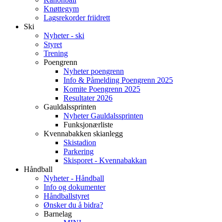
Knøttegym
Lagsrekorder friidrett
Ski
Nyheter - ski
Styret
Trening
Poengrenn
Nyheter poengrenn
Info & Påmelding Poengrenn 2025
Komite Poengrenn 2025
Resultater 2026
Gauldalssprinten
Nyheter Gauldalssprinten
Funksjonærliste
Kvennabakken skianlegg
Skistadion
Parkering
Skisporet - Kvennabakkan
Håndball
Nyheter - Håndball
Info og dokumenter
Håndballstyret
Ønsker du å bidra?
Barnelag