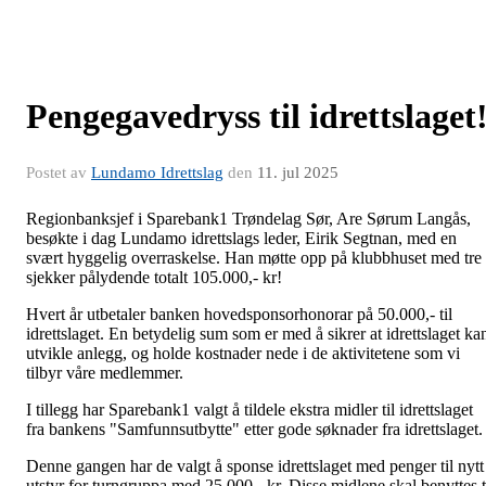
Pengegavedryss til idrettslaget
Postet av
Lundamo Idrettslag
den
11. jul 2025
Regionbanksjef i Sparebank1 Trøndelag Sør, Are Sørum Langås,
besøkte i dag Lundamo idrettslags leder, Eirik Segtnan, med en
svært hyggelig overraskelse. Han møtte opp på klubbhuset med tre
sjekker pålydende totalt 105.000,- kr!
Hvert år utbetaler banken hovedsponsorhonorar på 50.000,- til
idrettslaget. En betydelig sum som er med å sikrer at idrettslaget ka
utvikle anlegg, og holde kostnader nede i de aktivitetene som vi
tilbyr våre medlemmer.
I tillegg har Sparebank1 valgt å tildele ekstra midler til idrettslaget
fra bankens "Samfunnsutbytte" etter gode søknader fra idrettslaget.
Denne gangen har de valgt å sponse idrettslaget med penger til nytt
utstyr for turngruppa med 25.000,- kr. Disse midlene skal benyttes t