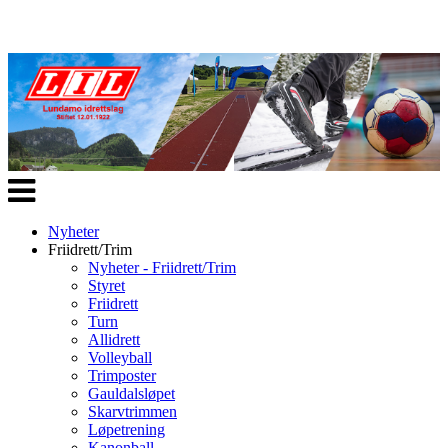
Veksle
navigasjon
Nyheter
Friidrett/Trim
Nyheter - Friidrett/Trim
Styret
Friidrett
Turn
Allidrett
Volleyball
Trimposter
Gauldalsløpet
Skarvtrimmen
Løpetrening
Kanonball