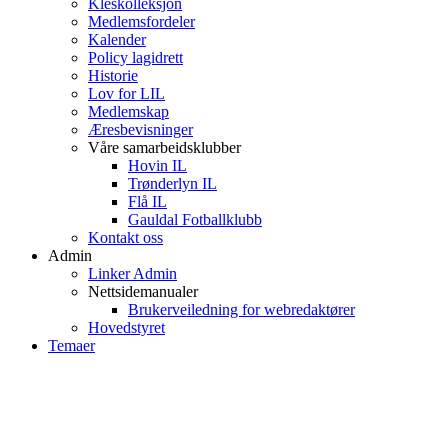
Kleskolleksjon
Medlemsfordeler
Kalender
Policy lagidrett
Historie
Lov for LIL
Medlemskap
Æresbevisninger
Våre samarbeidsklubber
Hovin IL
Trønderlyn IL
Flå IL
Gauldal Fotballklubb
Kontakt oss
Admin
Linker Admin
Nettsidemanualer
Brukerveiledning for webredaktører
Hovedstyret
Temaer